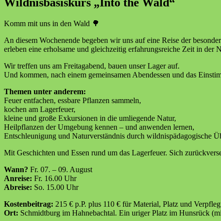
Wildnisbasiskurs „Into the Wald“
Komm mit uns in den Wald 🌳
An diesem Wochenende begeben wir uns auf eine Reise der besonder
erleben eine erholsame und gleichzeitig erfahrungsreiche Zeit in der N
Wir treffen uns am Freitagabend, bauen unser Lager auf.
Und kommen, nach einem gemeinsamen Abendessen und das Einstimmu
Themen unter anderem:
Feuer entfachen, essbare Pflanzen sammeln,
kochen am Lagerfeuer,
kleine und große Exkursionen in die umliegende Natur,
Heilpflanzen der Umgebung kennen – und anwenden lernen,
Entschleunigung und Naturverständnis durch wildnispädagogische Ü
Mit Geschichten und Essen rund um das Lagerfeuer. Sich zurückverse
Wann?
Fr. 07. – 09. August
Anreise:
Fr. 16.00 Uhr
Abreise:
So. 15.00 Uhr
Kostenbeitrag:
215 € p.P. plus 110 € für Material, Platz und Verpfle
Ort:
Schmidtburg im Hahnebachtal. Ein uriger Platz im Hunsrück (mi