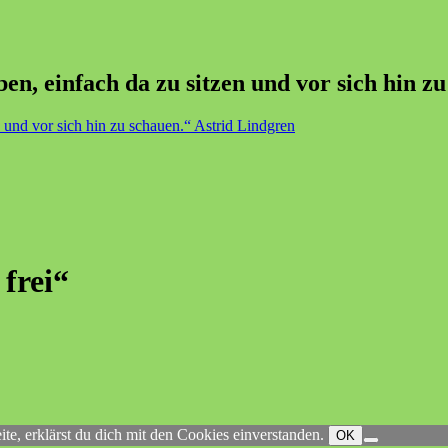
n, einfach da zu sitzen und vor sich hin z
 frei“
e, erklärst du dich mit den Cookies einverstanden.
OK