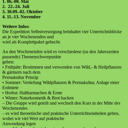
1. 06.-08. Mai
2. 22.-24. Juli
3. 30.09.-02. Oktober
4. 11.-13. November
Weitere Infos:
Die Expedition Selbstversorgung beinhaltet vier Unterrichtsblöcke
an je vier Wochenenden und
wird als Komplettpaket gebucht.
An den Wochenenden wird es verschiedene (zu den Jahreszeiten
passende) Themenschwerpunkte
geben:
• Frühjahr: Bestimmen und verwenden von Wild,- & Heilpflanzen
& gärtnern nach dem
Permakultur Prinzip
• Sommer: Vertiefung Wildpflanzen & Permakultur, Anlage einer
Erdmiete
• Herbst: Haltbarmachen & Ernte
• Winter: Naturkosmetik & Brot backen
– Die Gruppe wird geteilt und wechselt den Kurs in der Mitte des
Wochenendes
– es wird theoretische und praktische Unterrichtseinheiten geben,
wobei wir viel Wert auf praktische
Anwendung legen