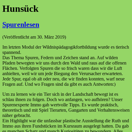
Hunsück
Spurenlesen
(Veröffentlicht am 30. März 2019)
Im letzten Modul der Wildnispädagogikfortbildung wurde es tierisch
spannend.
Das Thema Spuren, Federn und Zeichen stand an. Auf wilden
Pfaden bewegten wir uns durch den Wald und raus auf die offenen
Flächen. Verfolgten Spuren die so frisch waren dass wir die Luft
anhielten, weil wir um jede Biegung den Verursacher erwarteten.
Jede Spur, egal ob alt oder neu, die wir finden konnten, warf neue
Fragen auf. Und wo Fragen sind da gibt es auch Antworten:)
Um zu lernen wie ein Tier sich in der Landschaft bewegt ist es
schlau ihnen zu folgen. Doch wo anfangen, wo aufhören? Unser
Spurenexperte Immo gab wertvolle Tipps. Es wurde praktisch,
theoretisch und mit Spiel Tierarten, Gangarten und Verhaltensweisen
näher gebracht.
Ein Highlight war die unfassbar plastische Ausstellung die Ruth und
Immo aus ihren Fundstücken im Kursraum ausgelegt hatten. Da gab
es manchen Schatz und manch Kuriositäten zu bewundern. Alles