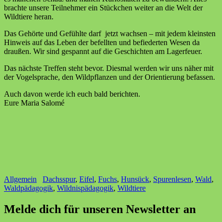
brachte unsere Teilnehmer ein Stückchen weiter an die Welt der
Wildtiere heran.
Das Gehörte und Gefühlte darf jetzt wachsen – mit jedem kleinsten
Hinweis auf das Leben der befellten und befiederten Wesen da
draußen. Wir sind gespannt auf die Geschichten am Lagerfeuer.
Das nächste Treffen steht bevor. Diesmal werden wir uns näher mit
der Vogelsprache, den Wildpflanzen und der Orientierung befassen.
Auch davon werde ich euch bald berichten.
Eure Maria Salomé
Allgemein
Dachsspur
,
Eifel
,
Fuchs
,
Hunsück
,
Spurenlesen
,
Wald
,
Waldpädagogik
,
Wildnispädagogik
,
Wildtiere
Melde dich für unseren Newsletter an