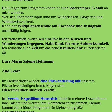
Bei Fragen zum Programm könnt ihr euch j
ederzeit per E-Mail
an
mich wenden.
Wer sich über mehr Input rund um Wildpflanzen, Biogarten und
Wildniswissen freut.
Kann der
Wildpflanzenschule auf Facebook und Instagram
unauffällig folgen.
Ich freue mich, wenn wir uns live in den Kursen und
Wanderungen begegnen.
Habt Dank für eure Aufmerksamkeit.
Ich wünsche euch
Zeit
um das neue
Kräuter-Jahr
zu zelebrieren
😉
Eure Maria Salomé Hoffmann
And Least
Im Herbst findet wieder
eine Pilzwanderung mit
unserem
Pilzsachverständigen Immo Meyer statt.
Diesesmal über unseren Verein:
I
m
Verein- Expedition Hunsrück
bündeln mehrere DozentInnen
ihre Talente und werfen ihre Kompetenzen zusammen
.
Heraus
kommt ein schönes Programm für kleine und große