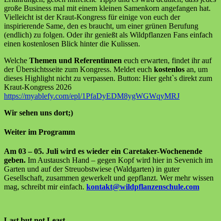
große Business mal mit einem kleinen Samenkorn angefangen hat.
Vielleicht ist der Kraut-Kongress für einige von euch der
inspirierende Same, den es braucht, um einer grünen Berufung
(endlich) zu folgen. Oder ihr genießt als Wildpflanzen Fans einfach
einen kostenlosen Blick hinter die Kulissen.
Welche
Themen und Referentinnen
euch erwarten, findet ihr auf
der Übersichtsseite zum Kongress. Meldet euch
kostenlos
an, um
dieses Highlight nicht zu verpassen. Button: Hier geht`s direkt zum
Kraut-Kongress 2026
https://myablefy.com/epl/1PfaDyEDM8ygWGWqyMRJ
Wir sehen uns dort;)
Weiter im Programm
Am 03 – 05. Juli wird es wieder ein Caretaker-Wochenende
geben.
Im Austausch Hand – gegen Kopf wird hier in Sevenich im
Garten und auf der Streuobstwiese (Waldgarten) in guter
Gesellschaft, zusammen gewerkelt und gepflanzt. Wer mehr wissen
mag, schreibt mir einfach.
kontakt@wildpflanzenschule.com
Last but not Least