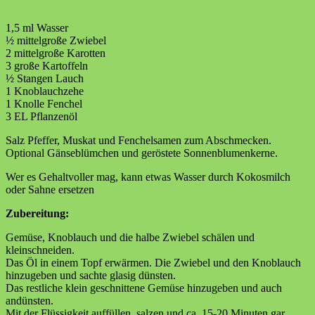
1,5 ml Wasser
½ mittelgroße Zwiebel
2 mittelgroße Karotten
3 große Kartoffeln
½ Stangen Lauch
1 Knoblauchzehe
1 Knolle Fenchel
3 EL Pflanzenöl
Salz Pfeffer, Muskat und Fenchelsamen zum Abschmecken.
Optional Gänseblümchen und geröstete Sonnenblumenkerne.
Wer es Gehaltvoller mag, kann etwas Wasser durch Kokosmilch
oder Sahne ersetzen
Zubereitung:
Gemüse, Knoblauch und die halbe Zwiebel schälen und
kleinschneiden.
Das Öl in einem Topf erwärmen. Die Zwiebel und den Knoblauch
hinzugeben und sachte glasig dünsten.
Das restliche klein geschnittene Gemüse hinzugeben und auch
andünsten.
Mit der Flüssigkeit auffüllen, salzen und ca. 15-20 Minuten gar