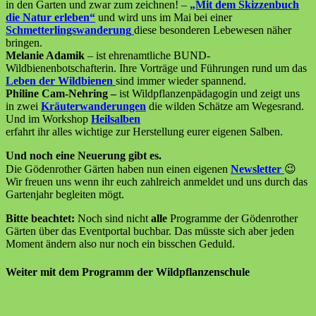
in den Garten und zwar zum zeichnen! –
„Mit dem Skizzenbuch
die Natur erleben“
und wird uns im Mai bei einer
Schmetterlingswanderung
diese besonderen Lebewesen näher
bringen.
Melanie Adamik
– ist ehrenamtliche BUND-
Wildbienenbotschafterin. Ihre Vorträge und Führungen rund um das
Leben der Wildbienen
sind immer wieder spannend.
Philine Cam-Nehring –
ist Wildpflanzenpädagogin und zeigt uns
in zwei
Kräuterwanderungen
die wilden Schätze am Wegesrand.
Und im Workshop
Heilsalben
erfahrt ihr alles wichtige zur Herstellung eurer eigenen Salben.
Und noch eine Neuerung gibt es.
Die Gödenrother Gärten haben nun einen eigenen
Newsletter
😉
Wir freuen uns wenn ihr euch zahlreich anmeldet und uns durch das
Gartenjahr begleiten mögt.
Bitte beachtet:
Noch sind nicht
alle
Programme der Gödenrother
Gärten über das Eventportal buchbar. Das müsste sich aber jeden
Moment ändern also nur noch ein bisschen Geduld.
Weiter mit dem Programm der Wildpflanzenschule