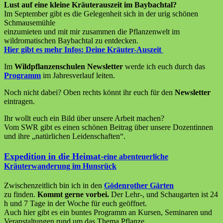
Lust auf eine kleine Kräuterauszeit im Baybachtal?
Im September gibt es die Gelegenheit sich in der urig schönen
Schmausemühle
einzumieten und mit mir zusammen die Pflanzenwelt im
wildromatischen Baybachtal zu entdecken.
Hier gibt es mehr Infos:
Deine Kräuter-Auszeit
Im
Wildpflanzenschulen Newsletter
werde ich euch durch das
Programm
im Jahresverlauf leiten.
Noch nicht dabei? Oben rechts könnt ihr euch für den
Newsletter
eintragen.
Ihr wollt euch ein Bild über unsere Arbeit machen?
Vom SWR gibt es einen schönen Beitrag über unsere Dozentinnen
und ihre „natürlichen Leidenschaften“.
Expedition in die Heimat-
eine abenteuerliche
Kräuterwanderung im Hunsrück
Zwischenzeitlich bin ich in den
Gödenrother Gärten
zu finden.
Kommt gerne vorbei.
Der Lehr-, und Schaugarten ist 24
h und 7 Tage in der Woche für euch geöffnet.
Auch hier gibt es ein buntes Programm an Kursen, Seminaren und
Veranstaltungen rund um das Thema Pflanze.