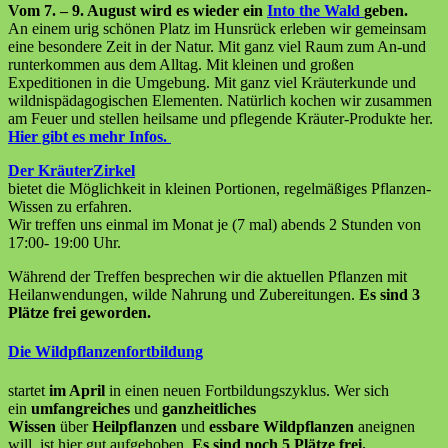
Vom 7. – 9. August wird es wieder ein
Into the Wald
geben.
An einem urig schönen Platz im Hunsrück erleben wir gemeinsam
eine besondere Zeit in der Natur. Mit ganz viel Raum zum An-und
runterkommen aus dem Alltag. Mit kleinen und großen
Expeditionen in die Umgebung. Mit ganz viel Kräuterkunde und
wildnispädagogischen Elementen. Natürlich kochen wir zusammen
am Feuer und stellen heilsame und pflegende Kräuter-Produkte her.
Hier gibt es mehr Infos.
Der KräuterZirkel
bietet die Möglichkeit in kleinen Portionen, regelmäßiges Pflanzen-
Wissen zu erfahren.
Wir treffen uns einmal im Monat je (7 mal) abends 2 Stunden von
17:00- 19:00 Uhr.
Während der Treffen besprechen wir die aktuellen Pflanzen mit
Heilanwendungen, wilde Nahrung und Zubereitungen.
Es sind 3
Plätze frei geworden.
Die Wildpflanzenfortbildung
startet
im April
in einen neuen Fortbildungszyklus. Wer sich
ein
umfangreiches
und
ganzheitliches
Wissen
über
Heilpflanzen
und
essbare Wildpflanzen
aneignen
will, ist hier gut aufgehoben.
Es sind noch 5 Plätze frei.