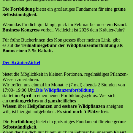
Die
Fortbildung
bietet ein großartiges Fundament für eine
grüne
Selbstständigkeit.
Wenn das für dich gut klingt, guck im Februar bei unserem
Kraut-
Business Kongress
vorbei. Vielleicht ist 2026 dein Kräuter-Jahr?
Für frühe BucherInnen des Kongresses über meinen Link, gibt
es auf die
Teilnahmegebühr der Wildpflanzenfortbildung als
Bonus einen 5 % Rabatt.
Der KräuterZirkel
bietet die Möglichkeit in kleinen Portionen, regelmäßiges Pflanzen-
Wissen zu erfahren.
Wir treffen uns einmal im Monat je (7 mal) abends 2 Stunden von
17:00- 19:00 Uhr.
Die Wildpflanzenfortbildung
startet
im April
in einen neuen Fortbildungszyklus. Wer sich
ein
umfangreiches
und
ganzheitliches
Wissen
über
Heilpflanzen
und
essbare Wildpflanzen
aneignen
will, ist hier gut aufgehoben.
Es sind noch 5 Plätze frei.
Die
Fortbildung
bietet ein großartiges Fundament für eine
grüne
Selbstständigkeit.
Wenn das für dich gut klingt, guck im Februar bei unserem
Kraut-