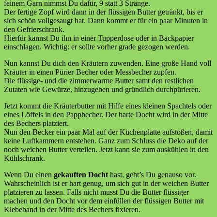
feinem Garn nimmst Du dafür, 9 statt 3 Stränge.
Der fertige Zopf wird dann in der flüssigen Butter getränkt, bis er
sich schön vollgesaugt hat. Dann kommt er für ein paar Minuten in
den Gefrierschrank.
Hierfür kannst Du ihn in einer Tupperdose oder in Backpapier
einschlagen. Wichtig: er sollte vorher grade gezogen werden.
Nun kannst Du dich den Kräutern zuwenden. Eine große Hand voll
Kräuter in einen Pürier-Becher oder Messbecher zupfen.
Die flüssige- und die zimmerwarme Butter samt den restlichen
Zutaten wie Gewürze, hinzugeben und gründlich durchpürieren.
Jetzt kommt die Kräuterbutter mit Hilfe eines kleinen Spachtels oder
eines Löffels in den Pappbecher. Der harte Docht wird in der Mitte
des Bechers platziert.
Nun den Becker ein paar Mal auf der Küchenplatte aufstoßen, damit
keine Luftkammern entstehen. Ganz zum Schluss die Deko auf der
noch weichen Butter verteilen. Jetzt kann sie zum auskühlen in den
Kühlschrank.
Wenn Du einen
gekauften Docht
hast, geht’s Du genauso vor.
Wahrscheinlich ist er hart genug, um sich gut in der weichen Butter
platzieren zu lassen. Falls nicht musst Du die Butter flüssiger
machen und den Docht vor dem einfüllen der flüssigen Butter mit
Klebeband in der Mitte des Bechers fixieren.