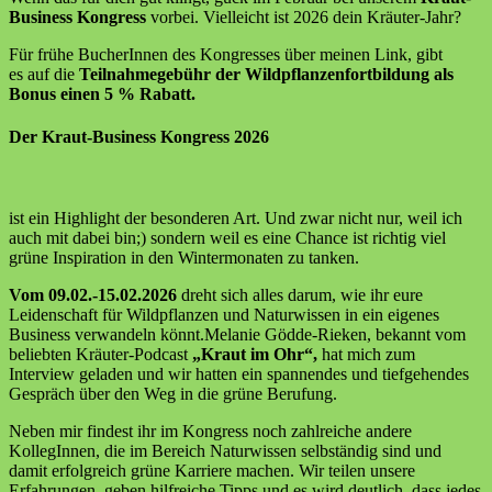
Business Kongress
vorbei. Vielleicht ist 2026 dein Kräuter-Jahr?
Für frühe BucherInnen des Kongresses über meinen Link, gibt
es auf die
Teilnahmegebühr der Wildpflanzenfortbildung als
Bonus einen 5 % Rabatt.
Der Kraut-Business Kongress 2026
ist ein Highlight der besonderen Art. Und zwar nicht nur, weil ich
auch mit dabei bin;) sondern weil es eine Chance ist richtig viel
grüne Inspiration in den Wintermonaten zu tanken.
Vom 09.02.-15.02.2026
dreht sich alles darum, wie ihr eure
Leidenschaft für Wildpflanzen und Naturwissen in ein eigenes
Business verwandeln könnt.Melanie Gödde-Rieken, bekannt vom
beliebten Kräuter-Podcast
„Kraut im Ohr“,
hat mich zum
Interview geladen und wir hatten ein spannendes und tiefgehendes
Gespräch über den Weg in die grüne Berufung.
Neben mir findest ihr im Kongress noch zahlreiche andere
KollegInnen, die im Bereich Naturwissen selbständig sind und
damit erfolgreich grüne Karriere machen. Wir teilen unsere
Erfahrungen, geben hilfreiche Tipps und es wird deutlich, dass jedes