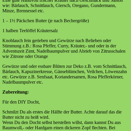
Eine gute Handvoll frischer Kräuter nach Geschmack und Saison
wie: Bärlauch, Schnittlauch, Giersch, Oregano, Gundermann,
Minze, Brennessel etc.
1 – 1½ Päckchen Butter (je nach Bechergröße)
1 halben Teelöffel Kräutersalz
Knoblauch fein gerieben und Gewürze nach Belieben oder
Stimmung z.B.: Rosa Pfeffer, Curry, Kräuter,- und oder in der
Adventszeit Zimt, Nadelbaumpulver und Abrieb von Zitrusschalen
wie Zitrone oder Orange
Gewürze und oder essbare Blüten zur Deko z.B. vom Schnittlauch,
Bärlauch, Kapuzinerkresse, Gänseblümchen, Veilchen, Löwenzahn
etc. Gewürze z.B. Senfsaat, Koriandersamen, Rosa Pfefferkörner,
Nadelbaumpulver etc.
Zubereitung:
Für den DIY Docht,
Schmilzt Du als erstes die Hälfte der Butter. Achte darauf das die
Butter nicht zu heiß wird.
Wenn Du den Docht selbst herstellen willst, dann kannst Du aus
Baumwoll,- oder Hanfgarn einen dickeren Zopf flechten. Bei