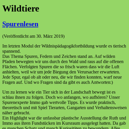
Wildtiere
Spurenlesen
(Veröffentlicht am 30. März 2019)
Im letzten Modul der Wildnispädagogikfortbildung wurde es tierisch
spannend.
Das Thema Spuren, Federn und Zeichen stand an. Auf wilden
Pfaden bewegten wir uns durch den Wald und raus auf die offenen
Flächen. Verfolgten Spuren die so frisch waren dass wir die Luft
anhielten, weil wir um jede Biegung den Verursacher erwarteten.
Jede Spur, egal ob alt oder neu, die wir finden konnten, warf neue
Fragen auf. Und wo Fragen sind da gibt es auch Antworten:)
Um zu lernen wie ein Tier sich in der Landschaft bewegt ist es
schlau ihnen zu folgen. Doch wo anfangen, wo aufhören? Unser
Spurenexperte Immo gab wertvolle Tipps. Es wurde praktisch,
theoretisch und mit Spiel Tierarten, Gangarten und Verhaltensweisen
näher gebracht.
Ein Highlight war die unfassbar plastische Ausstellung die Ruth und
Immo aus ihren Fundstücken im Kursraum ausgelegt hatten. Da gab
es manchen Schatz und manch Kuriositäten zu bewundern. Alles