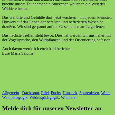
brachte unsere Teilnehmer ein Stückchen weiter an die Welt der
Wildtiere heran.
Das Gehörte und Gefühlte darf jetzt wachsen – mit jedem kleinsten
Hinweis auf das Leben der befellten und befiederten Wesen da
draußen. Wir sind gespannt auf die Geschichten am Lagerfeuer.
Das nächste Treffen steht bevor. Diesmal werden wir uns näher mit
der Vogelsprache, den Wildpflanzen und der Orientierung befassen.
Auch davon werde ich euch bald berichten.
Eure Maria Salomé
Allgemein
Dachsspur
,
Eifel
,
Fuchs
,
Hunsück
,
Spurenlesen
,
Wald
,
Waldpädagogik
,
Wildnispädagogik
,
Wildtiere
Melde dich für unseren Newsletter an