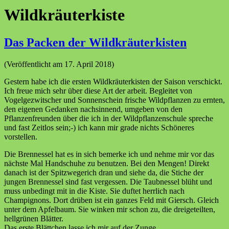
Wildkräuterkiste
Das Packen der Wildkräuterkisten
(Veröffentlicht am 17. April 2018)
Gestern habe ich die ersten Wildkräuterkisten der Saison verschickt.
Ich freue mich sehr über diese Art der arbeit. Begleitet von
Vogelgezwitscher und Sonnenschein frische Wildpflanzen zu ernten,
den eigenen Gedanken nachsinnend, umgeben von den
Pflanzenfreunden über die ich in der Wildpflanzenschule spreche
und fast Zeitlos sein;-) ich kann mir grade nichts Schöneres
vorstellen.
Die Brennessel hat es in sich bemerke ich und nehme mir vor das
nächste Mal Handschuhe zu benutzen. Bei den Mengen! Direkt
danach ist der Spitzwegerich dran und siehe da, die Stiche der
jungen Brennessel sind fast vergessen. Die Taubnessel blüht und
muss unbedingt mit in die Kiste. Sie duftet herrlich nach
Champignons. Dort drüben ist ein ganzes Feld mit Giersch. Gleich
unter dem Apfelbaum. Sie winken mir schon zu, die dreigeteilten,
hellgrünen Blätter.
Das erste Blättchen lasse ich mir auf der Zunge