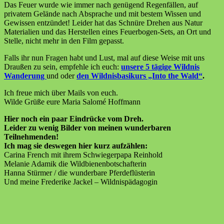
Das Feuer wurde wie immer nach genügend Regenfällen, auf
privatem Gelände nach Absprache und mit bestem Wissen und
Gewissen entzündet! Leider hat das Schnüre Drehen aus Natur
Materialien und das Herstellen eines Feuerbogen-Sets, an Ort und
Stelle, nicht mehr in den Film gepasst.
Falls ihr nun Fragen habt und Lust, mal auf diese Weise mit uns
Draußen zu sein, empfehle ich euch:
unsere 5 tägige Wildnis
Wanderung
und oder
den Wildnisbasikurs „Into the Wald“
.
Ich freue mich über Mails von euch.
Wilde Grüße eure Maria Salomé Hoffmann
Hier noch ein paar Eindrücke vom Dreh.
Leider zu wenig Bilder von meinen wunderbaren
Teilnehmenden!
Ich mag sie deswegen hier kurz aufzählen:
Carina French mit ihrem Schwiegerpapa Reinhold
Melanie Adamik die Wildbienenbotschafterin
Hanna Stürmer / die wunderbare Pferdeflüsterin
Und meine Frederike Jackel – Wildnispädagogin