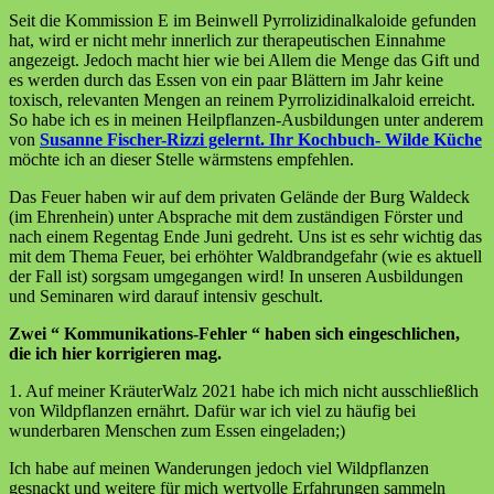
Seit die Kommission E im Beinwell Pyrrolizidinalkaloide gefunden
hat, wird er nicht mehr innerlich zur therapeutischen Einnahme
angezeigt. Jedoch macht hier wie bei Allem die Menge das Gift und
es werden durch das Essen von ein paar Blättern im Jahr keine
toxisch, relevanten Mengen an reinem Pyrrolizidinalkaloid erreicht.
So habe ich es in meinen Heilpflanzen-Ausbildungen unter anderem
von
Susanne Fischer-Rizzi
gelernt. Ihr Kochbuch- Wilde Küche
möchte ich an dieser Stelle wärmstens empfehlen.
Das Feuer haben wir auf dem privaten Gelände der Burg Waldeck
(im Ehrenhein) unter Absprache mit dem zuständigen Förster und
nach einem Regentag Ende Juni gedreht. Uns ist es sehr wichtig das
mit dem Thema Feuer, bei erhöhter Waldbrandgefahr (wie es aktuell
der Fall ist) sorgsam umgegangen wird! In unseren Ausbildungen
und Seminaren wird darauf intensiv geschult.
Zwei “ Kommunikations-Fehler “ haben sich eingeschlichen,
die ich hier korrigieren mag.
1. Auf meiner KräuterWalz 2021 habe ich mich nicht ausschließlich
von Wildpflanzen ernährt. Dafür war ich viel zu häufig bei
wunderbaren Menschen zum Essen eingeladen;)
Ich habe auf meinen Wanderungen jedoch viel Wildpflanzen
gesnackt und weitere für mich wertvolle Erfahrungen sammeln