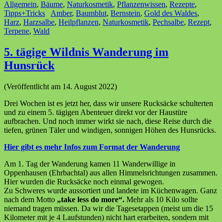
Allgemein
,
Bäume
,
Naturkosmetik
,
Pflanzenwissen
,
Rezepte
,
Tipps+Tricks
Amber
,
Baumblut
,
Bernstein
,
Gold des Waldes
,
Harz
,
Harzsalbe
,
Heilpflanzen
,
Naturkosmetik
,
Pechsalbe
,
Rezept
,
Terpene
,
Wald
5. tägige Wildnis Wanderung im
Hunsrück
(Veröffentlicht am 14. August 2022)
Drei Wochen ist es jetzt her, dass wir unsere Rucksäcke schulterten
und zu einem 5. tägigen Abenteuer direkt vor der Haustüre
aufbrachen. Und noch immer wirkt sie nach, diese Reise durch die
tiefen, grünen Täler und windigen, sonnigen Höhen des Hunsrücks.
Hier gibt es mehr Infos zum Format der Wanderung
Am 1. Tag der Wanderung kamen 11 Wanderwillige in
Oppenhausen (Ehrbachtal) aus allen Himmelsrichtungen zusammen.
Hier wurden die Rucksäcke noch einmal gewogen.
Zu Schweres wurde aussortiert und landete im Küchenwagen. Ganz
nach dem Motto
„take less do more“.
Mehr als 10 Kilo sollte
niemand tragen müssen. Da wir die Tagesetappen (meist um die 15
Kilometer mit je 4 Laufstunden) nicht hart erarbeiten, sondern mit