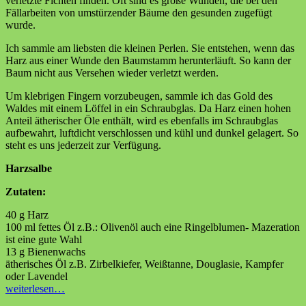
verletzte Fichten finden. Oft sind es große Wunden, die bei den
Fällarbeiten von umstürzender Bäume den gesunden zugefügt
wurde.
Ich sammle am liebsten die kleinen Perlen. Sie entstehen, wenn das
Harz aus einer Wunde den Baumstamm herunterläuft. So kann der
Baum nicht aus Versehen wieder verletzt werden.
Um klebrigen Fingern vorzubeugen, sammle ich das Gold des
Waldes mit einem Löffel in ein Schraubglas. Da Harz einen hohen
Anteil ätherischer Öle enthält, wird es ebenfalls im Schraubglas
aufbewahrt, luftdicht verschlossen und kühl und dunkel gelagert. So
steht es uns jederzeit zur Verfügung.
Harzsalbe
Zutaten:
40 g Harz
100 ml fettes Öl z.B.: Olivenöl auch eine Ringelblumen- Mazeration
ist eine gute Wahl
13 g Bienenwachs
ätherisches Öl z.B. Zirbelkiefer, Weißtanne, Douglasie, Kampfer
oder Lavendel
weiterlesen…