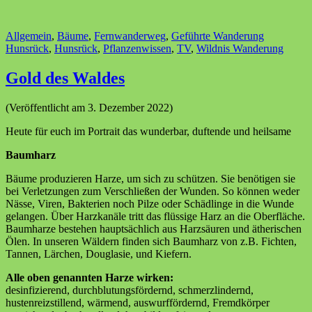
Allgemein
,
Bäume
,
Fernwanderweg
,
Geführte Wanderung
Hunsrück
,
Hunsrück
,
Pflanzenwissen
,
TV
,
Wildnis Wanderung
Gold des Waldes
(Veröffentlicht am 3. Dezember 2022)
Heute für euch im Portrait das wunderbar, duftende und heilsame
Baumharz
Bäume produzieren Harze, um sich zu schützen. Sie benötigen sie
bei Verletzungen zum Verschließen der Wunden. So können weder
Nässe, Viren, Bakterien noch Pilze oder Schädlinge in die Wunde
gelangen. Über Harzkanäle tritt das flüssige Harz an die Oberfläche.
Baumharze bestehen hauptsächlich aus Harzsäuren und ätherischen
Ölen. In unseren Wäldern finden sich Baumharz von z.B. Fichten,
Tannen, Lärchen, Douglasie, und Kiefern.
Alle oben genannten Harze wirken:
desinfizierend, durchblutungsfördernd, schmerzlindernd,
hustenreizstillend, wärmend, auswurffördernd, Fremdkörper