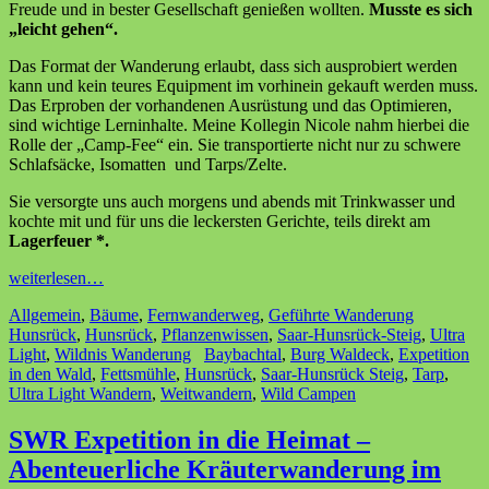
Freude und in bester Gesellschaft genießen wollten.
Musste es sich
„leicht gehen“.
Das Format der Wanderung erlaubt, dass sich ausprobiert werden
kann und kein teures Equipment im vorhinein gekauft werden muss.
Das Erproben der vorhandenen Ausrüstung und das Optimieren,
sind wichtige Lerninhalte. Meine Kollegin Nicole nahm hierbei die
Rolle der „Camp-Fee“ ein. Sie transportierte nicht nur zu schwere
Schlafsäcke, Isomatten und Tarps/Zelte.
Sie versorgte uns auch morgens und abends mit Trinkwasser und
kochte mit und für uns die leckersten Gerichte, teils direkt am
Lagerfeuer *.
weiterlesen…
Allgemein
,
Bäume
,
Fernwanderweg
,
Geführte Wanderung
Hunsrück
,
Hunsrück
,
Pflanzenwissen
,
Saar-Hunsrück-Steig
,
Ultra
Light
,
Wildnis Wanderung
Baybachtal
,
Burg Waldeck
,
Expetition
in den Wald
,
Fettsmühle
,
Hunsrück
,
Saar-Hunsrück Steig
,
Tarp
,
Ultra Light Wandern
,
Weitwandern
,
Wild Campen
SWR Expetition in die Heimat –
Abenteuerliche Kräuterwanderung im