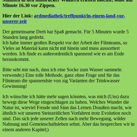
Minute 16.30 vor Zippen.
Hier der Link:
ardmediathek/treffpunkt/in-einem-land-vor-
unserer-zeit
Der gemeinsame Dreh hat Spaß gemacht. Für 5 Minuten wurde 5
Stunden lang gedreht.
Ich habe immer großen Respekt vor der Arbeit der Filmteams, so
Vieles an Material kann nicht mit hinein und muss aussortiert
werden. Ich finde es außerordentlich spannend wie es am Ende
herauskommt.
Bitte seht mir nach, dass ich eine Socke zum Wasser sammeln
verwende;) Eine tolle Methode, ganz ohne Frage und für das
Filmteam die spannendste von zig Varianten der Trinkwasser
Gewinnung!
Ich wünschte ich hätte mehr sagen könnten, was mich (Uns) dazu
bewegt diese Wege eingeschlagen zu haben. Welches Wunder die
Natur ist, wieviel Freude und Sinn das Lernen Draußen macht, wie
ähnlich wir unseren Steinzeitlichen Vorfahren trotz Evolution noch
sind. Das sich jede unserer Zellen nach mehr Bewegung, wilder
Nahrung und Gemeinschaftsleben sehnt. Aber das besprechen wir in
einem anderen Kapitel;)