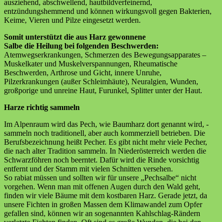
ausziehend, abschwellend, hautbildverfeinernd,
entzündungshemmend und können wirkungsvoll gegen Bakterien,
Keime, Vieren und Pilze eingesetzt werden.
Somit unterstützt die aus Harz gewonnene
Salbe die Heilung bei folgenden Beschwerden:
Atemwegserkrankungen, Schmerzen des Bewegungsapparates –
Muskelkater und Muskelverspannungen, Rheumatische
Beschwerden, Arthrose und Gicht, innere Unruhe,
Pilzerkrankungen (außer Schleimhäute), Neuralgien, Wunden,
großporige und unreine Haut, Furunkel, Splitter unter der Haut.
Harze richtig sammeln
Im Alpenraum wird das Pech, wie Baumharz dort genannt wird, -
sammeln noch traditionell, aber auch kommerziell betrieben. Die
Berufsbezeichnung heißt Pecher. Es gibt nicht mehr viele Pecher,
die nach alter Tradition sammeln. In Niederösterreich werden die
Schwarzföhren noch beerntet. Dafür wird die Rinde vorsichtig
entfernt und der Stamm mit vielen Schnitten versehen.
So rabiat müssen und sollten wir für unsere „Pechsalbe“ nicht
vorgehen. Wenn man mit offenen Augen durch den Wald geht,
finden wir viele Bäume mit dem kostbaren Harz. Gerade jetzt, da
unsere Fichten in großen Massen dem Klimawandel zum Opfer
gefallen sind, können wir an sogenannten Kahlschlag-Rändern