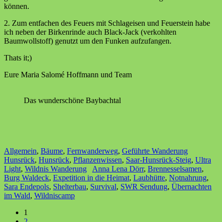
können.
2. Zum entfachen des Feuers mit Schlageisen und Feuerstein habe
ich neben der Birkenrinde auch Black-Jack (verkohlten
Baumwollstoff) genutzt um den Funken aufzufangen.
Thats it;)
Eure Maria Salomé Hoffmann und Team
Das wunderschöne Baybachtal
Allgemein
,
Bäume
,
Fernwanderweg
,
Geführte Wanderung
Hunsrück
,
Hunsrück
,
Pflanzenwissen
,
Saar-Hunsrück-Steig
,
Ultra
Light
,
Wildnis Wanderung
Anna Lena Dörr
,
Brennesselsamen
,
Burg Waldeck
,
Expetition in die Heimat
,
Laubhütte
,
Notnahrung
,
Sara Endepols
,
Shelterbau
,
Survival
,
SWR Sendung
,
Übernachten
im Wald
,
Wildniscamp
1
2