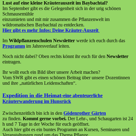
Lust auf eine kleine Kräuterauszeit im Baybachtal?
Im September gibt es die Gelegenheit sich in der urig schönen
Schmausemühle
einzumieten und mit mir zusammen die Pflanzenwelt im
wildromatischen Baybachtal zu entdecken.
Hier gibt es mehr Infos:
Deine Kräuter-Auszeit
Im
Wildpflanzenschulen Newsletter
werde ich euch durch das
Programm
im Jahresverlauf leiten.
Noch nicht dabei? Oben rechts könnt ihr euch für den
Newsletter
eintragen.
Ihr wollt euch ein Bild über unsere Arbeit machen?
Vom SWR gibt es einen schönen Beitrag über unsere Dozentinnen
und ihre „natürlichen Leidenschaften“.
Expedition in die Heimat-
eine abenteuerliche
Kräuterwanderung im Hunsrück
Zwischenzeitlich bin ich in den
Gödenrother Gärten
zu finden.
Kommt gerne vorbei.
Der Lehr-, und Schaugarten ist 24
h und 7 Tage in der Woche für euch geöffnet.
Auch hier gibt es ein buntes Programm an Kursen, Seminaren und
Veranstaltungen rund um das Thema Pflanze.