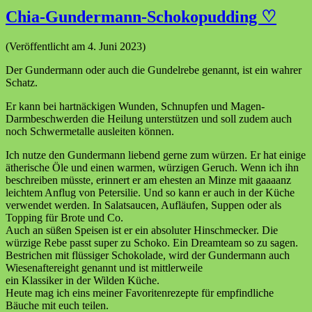
Chia-Gundermann-Schokopudding ♡
(Veröffentlicht am 4. Juni 2023)
Der Gundermann oder auch die Gundelrebe genannt, ist ein wahrer
Schatz.
Er kann bei hartnäckigen Wunden, Schnupfen und Magen-
Darmbeschwerden die Heilung unterstützen und soll zudem auch
noch Schwermetalle ausleiten können.
Ich nutze den Gundermann liebend gerne zum würzen. Er hat einige
ätherische Öle und einen warmen, würzigen Geruch. Wenn ich ihn
beschreiben müsste, erinnert er am ehesten an Minze mit gaaaanz
leichtem Anflug von Petersilie. Und so kann er auch in der Küche
verwendet werden. In Salatsaucen, Aufläufen, Suppen oder als
Topping für Brote und Co.
Auch an süßen Speisen ist er ein absoluter Hinschmecker. Die
würzige Rebe passt super zu Schoko. Ein Dreamteam so zu sagen.
Bestrichen mit flüssiger Schokolade, wird der Gundermann auch
Wiesenaftereight genannt und ist mittlerweile
ein Klassiker in der Wilden Küche.
Heute mag ich eins meiner Favoritenrezepte für empfindliche
Bäuche mit euch teilen.