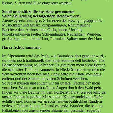
Keime, Vieren und Pilze eingesetzt werden.
Somit unterstützt die aus Harz gewonnene
Salbe die Heilung bei folgenden Beschwerden:
Atemwegserkrankungen, Schmerzen des Bewegungsapparates –
Muskelkater und Muskelverspannungen, Rheumatische
Beschwerden, Arthrose und Gicht, innere Unruhe,
Pilzerkrankungen (außer Schleimhäute), Neuralgien, Wunden,
großporige und unreine Haut, Furunkel, Splitter unter der Haut.
Harze richtig sammeln
Im Alpenraum wird das Pech, wie Baumharz dort genannt wird, -
sammeln noch traditionell, aber auch kommerziell betrieben. Die
Berufsbezeichnung heißt Pecher. Es gibt nicht mehr viele Pecher,
die nach alter Tradition sammeln. In Niederösterreich werden die
Schwarzföhren noch beerntet. Dafür wird die Rinde vorsichtig
entfernt und der Stamm mit vielen Schnitten versehen.
So rabiat müssen und sollten wir für unsere „Pechsalbe“ nicht
vorgehen. Wenn man mit offenen Augen durch den Wald geht,
finden wir viele Bäume mit dem kostbaren Harz. Gerade jetzt, da
unsere Fichten in großen Massen dem Klimawandel zum Opfer
gefallen sind, können wir an sogenannten Kahlschlag-Rändern
verletzte Fichten finden. Oft sind es große Wunden, die bei den
Fällarbeiten von umstürzender Bäume den gesunden zugefügt