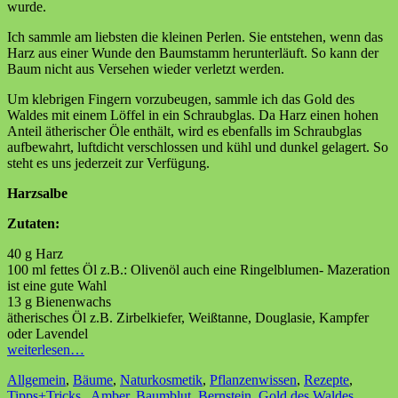
wurde.
Ich sammle am liebsten die kleinen Perlen. Sie entstehen, wenn das
Harz aus einer Wunde den Baumstamm herunterläuft. So kann der
Baum nicht aus Versehen wieder verletzt werden.
Um klebrigen Fingern vorzubeugen, sammle ich das Gold des
Waldes mit einem Löffel in ein Schraubglas. Da Harz einen hohen
Anteil ätherischer Öle enthält, wird es ebenfalls im Schraubglas
aufbewahrt, luftdicht verschlossen und kühl und dunkel gelagert. So
steht es uns jederzeit zur Verfügung.
Harzsalbe
Zutaten:
40 g Harz
100 ml fettes Öl z.B.: Olivenöl auch eine Ringelblumen- Mazeration
ist eine gute Wahl
13 g Bienenwachs
ätherisches Öl z.B. Zirbelkiefer, Weißtanne, Douglasie, Kampfer
oder Lavendel
weiterlesen…
Allgemein
,
Bäume
,
Naturkosmetik
,
Pflanzenwissen
,
Rezepte
,
Tipps+Tricks
Amber
,
Baumblut
,
Bernstein
,
Gold des Waldes
,