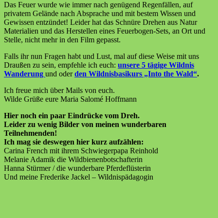
Das Feuer wurde wie immer nach genügend Regenfällen, auf
privatem Gelände nach Absprache und mit bestem Wissen und
Gewissen entzündet! Leider hat das Schnüre Drehen aus Natur
Materialien und das Herstellen eines Feuerbogen-Sets, an Ort und
Stelle, nicht mehr in den Film gepasst.
Falls ihr nun Fragen habt und Lust, mal auf diese Weise mit uns
Draußen zu sein, empfehle ich euch:
unsere 5 tägige Wildnis
Wanderung
und oder
den Wildnisbasikurs „Into the Wald“
.
Ich freue mich über Mails von euch.
Wilde Grüße eure Maria Salomé Hoffmann
Hier noch ein paar Eindrücke vom Dreh.
Leider zu wenig Bilder von meinen wunderbaren
Teilnehmenden!
Ich mag sie deswegen hier kurz aufzählen:
Carina French mit ihrem Schwiegerpapa Reinhold
Melanie Adamik die Wildbienenbotschafterin
Hanna Stürmer / die wunderbare Pferdeflüsterin
Und meine Frederike Jackel – Wildnispädagogin