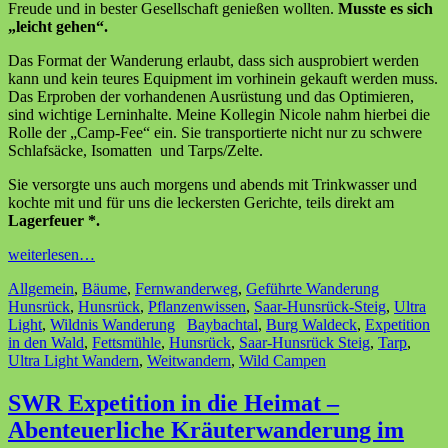
Freude und in bester Gesellschaft genießen wollten.
Musste es sich
„leicht gehen“.
Das Format der Wanderung erlaubt, dass sich ausprobiert werden
kann und kein teures Equipment im vorhinein gekauft werden muss.
Das Erproben der vorhandenen Ausrüstung und das Optimieren,
sind wichtige Lerninhalte. Meine Kollegin Nicole nahm hierbei die
Rolle der „Camp-Fee“ ein. Sie transportierte nicht nur zu schwere
Schlafsäcke, Isomatten und Tarps/Zelte.
Sie versorgte uns auch morgens und abends mit Trinkwasser und
kochte mit und für uns die leckersten Gerichte, teils direkt am
Lagerfeuer *.
weiterlesen…
Allgemein
,
Bäume
,
Fernwanderweg
,
Geführte Wanderung
Hunsrück
,
Hunsrück
,
Pflanzenwissen
,
Saar-Hunsrück-Steig
,
Ultra
Light
,
Wildnis Wanderung
Baybachtal
,
Burg Waldeck
,
Expetition
in den Wald
,
Fettsmühle
,
Hunsrück
,
Saar-Hunsrück Steig
,
Tarp
,
Ultra Light Wandern
,
Weitwandern
,
Wild Campen
SWR Expetition in die Heimat –
Abenteuerliche Kräuterwanderung im