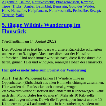
Allgemein
,
Bäume
,
Naturkosmetik
,
Pflanzenwissen
,
Rezepte
,
Tipps+Tricks
Amber
,
Baumblut
,
Bernstein
,
Gold des Waldes
,
Harz
,
Harzsalbe
,
Heilpflanzen
,
Naturkosmetik
,
Pechsalbe
,
Rezept
,
Terpene
,
Wald
5. tägige Wildnis Wanderung im
Hunsrück
(Veröffentlicht am 14. August 2022)
Drei Wochen ist es jetzt her, dass wir unsere Rucksäcke schulterten
und zu einem 5. tägigen Abenteuer direkt vor der Haustüre
aufbrachen. Und noch immer wirkt sie nach, diese Reise durch die
tiefen, grünen Täler und windigen, sonnigen Höhen des Hunsrücks.
Hier gibt es mehr Infos zum Format der Wanderung
Am 1. Tag der Wanderung kamen 11 Wanderwillige in
Oppenhausen (Ehrbachtal) aus allen Himmelsrichtungen zusammen.
Hier wurden die Rucksäcke noch einmal gewogen.
Zu Schweres wurde aussortiert und landete im Küchenwagen. Ganz
nach dem Motto
„take less do more“.
Mehr als 10 Kilo sollte
niemand tragen müssen. Da wir die Tagesetappen (meist um die 15
Kilometer mit je 4 Laufstunden) nicht hart erarbeiten, sondern mit