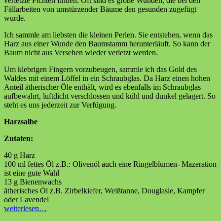
verletzte Fichten finden. Oft sind es große Wunden, die bei den
Fällarbeiten von umstürzender Bäume den gesunden zugefügt
wurde.
Ich sammle am liebsten die kleinen Perlen. Sie entstehen, wenn das
Harz aus einer Wunde den Baumstamm herunterläuft. So kann der
Baum nicht aus Versehen wieder verletzt werden.
Um klebrigen Fingern vorzubeugen, sammle ich das Gold des
Waldes mit einem Löffel in ein Schraubglas. Da Harz einen hohen
Anteil ätherischer Öle enthält, wird es ebenfalls im Schraubglas
aufbewahrt, luftdicht verschlossen und kühl und dunkel gelagert. So
steht es uns jederzeit zur Verfügung.
Harzsalbe
Zutaten:
40 g Harz
100 ml fettes Öl z.B.: Olivenöl auch eine Ringelblumen- Mazeration
ist eine gute Wahl
13 g Bienenwachs
ätherisches Öl z.B. Zirbelkiefer, Weißtanne, Douglasie, Kampfer
oder Lavendel
weiterlesen…