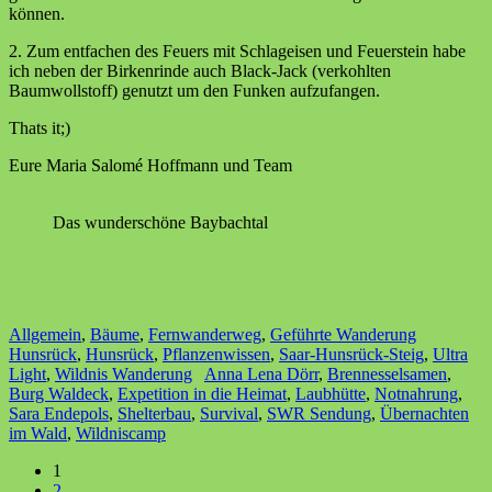
können.
2. Zum entfachen des Feuers mit Schlageisen und Feuerstein habe
ich neben der Birkenrinde auch Black-Jack (verkohlten
Baumwollstoff) genutzt um den Funken aufzufangen.
Thats it;)
Eure Maria Salomé Hoffmann und Team
Das wunderschöne Baybachtal
Allgemein
,
Bäume
,
Fernwanderweg
,
Geführte Wanderung
Hunsrück
,
Hunsrück
,
Pflanzenwissen
,
Saar-Hunsrück-Steig
,
Ultra
Light
,
Wildnis Wanderung
Anna Lena Dörr
,
Brennesselsamen
,
Burg Waldeck
,
Expetition in die Heimat
,
Laubhütte
,
Notnahrung
,
Sara Endepols
,
Shelterbau
,
Survival
,
SWR Sendung
,
Übernachten
im Wald
,
Wildniscamp
1
2