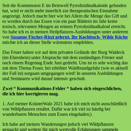
Seit die Kommission E im Beinwell Pyrrolizidinalkaloide gefunden
hat, wird er nicht mehr innerlich zur therapeutischen Einnahme
angezeigt. Jedoch macht hier wie bei Allem die Menge das Gift und
es werden durch das Essen von ein paar Blättern im Jahr keine
toxisch, relevanten Mengen an reinem Pyrrolizidinalkaloid erreicht.
So habe ich es in meinen Heilpflanzen-Ausbildungen unter anderem
von
Susanne Fischer-Rizzi
gelernt. Ihr Kochbuch- Wilde Küche
möchte ich an dieser Stelle wärmstens empfehlen.
Das Feuer haben wir auf dem privaten Gelände der Burg Waldeck
(im Ehrenhein) unter Absprache mit dem zuständigen Förster und
nach einem Regentag Ende Juni gedreht. Uns ist es sehr wichtig das
mit dem Thema Feuer, bei erhöhter Waldbrandgefahr (wie es aktuell
der Fall ist) sorgsam umgegangen wird! In unseren Ausbildungen
und Seminaren wird darauf intensiv geschult.
Zwei “ Kommunikations-Fehler “ haben sich eingeschlichen,
die ich hier korrigieren mag.
1. Auf meiner KräuterWalz 2021 habe ich mich nicht ausschließlich
von Wildpflanzen ernährt. Dafür war ich viel zu häufig bei
wunderbaren Menschen zum Essen eingeladen;)
Ich habe auf meinen Wanderungen jedoch viel Wildpflanzen
gesnackt und weitere für mich wertvolle Erfahrungen sammeln