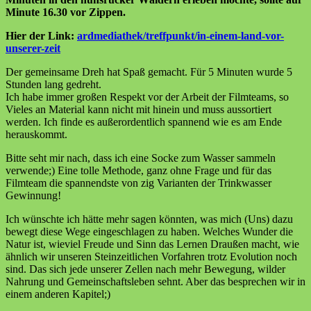
Minute 16.30 vor Zippen.
Hier der Link:
ardmediathek/treffpunkt/in-einem-land-vor-
unserer-zeit
Der gemeinsame Dreh hat Spaß gemacht. Für 5 Minuten wurde 5
Stunden lang gedreht.
Ich habe immer großen Respekt vor der Arbeit der Filmteams, so
Vieles an Material kann nicht mit hinein und muss aussortiert
werden. Ich finde es außerordentlich spannend wie es am Ende
herauskommt.
Bitte seht mir nach, dass ich eine Socke zum Wasser sammeln
verwende;) Eine tolle Methode, ganz ohne Frage und für das
Filmteam die spannendste von zig Varianten der Trinkwasser
Gewinnung!
Ich wünschte ich hätte mehr sagen könnten, was mich (Uns) dazu
bewegt diese Wege eingeschlagen zu haben. Welches Wunder die
Natur ist, wieviel Freude und Sinn das Lernen Draußen macht, wie
ähnlich wir unseren Steinzeitlichen Vorfahren trotz Evolution noch
sind. Das sich jede unserer Zellen nach mehr Bewegung, wilder
Nahrung und Gemeinschaftsleben sehnt. Aber das besprechen wir in
einem anderen Kapitel;)