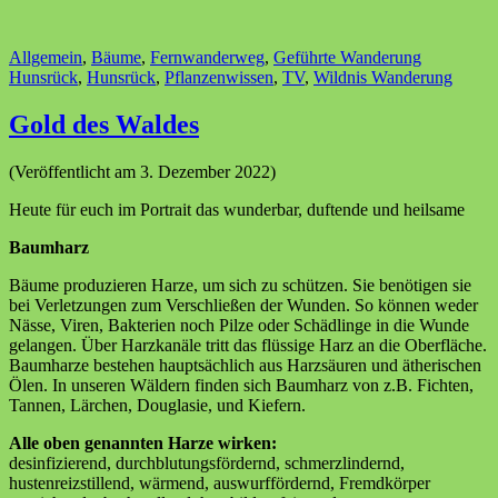
Allgemein
,
Bäume
,
Fernwanderweg
,
Geführte Wanderung
Hunsrück
,
Hunsrück
,
Pflanzenwissen
,
TV
,
Wildnis Wanderung
Gold des Waldes
(Veröffentlicht am 3. Dezember 2022)
Heute für euch im Portrait das wunderbar, duftende und heilsame
Baumharz
Bäume produzieren Harze, um sich zu schützen. Sie benötigen sie
bei Verletzungen zum Verschließen der Wunden. So können weder
Nässe, Viren, Bakterien noch Pilze oder Schädlinge in die Wunde
gelangen. Über Harzkanäle tritt das flüssige Harz an die Oberfläche.
Baumharze bestehen hauptsächlich aus Harzsäuren und ätherischen
Ölen. In unseren Wäldern finden sich Baumharz von z.B. Fichten,
Tannen, Lärchen, Douglasie, und Kiefern.
Alle oben genannten Harze wirken:
desinfizierend, durchblutungsfördernd, schmerzlindernd,
hustenreizstillend, wärmend, auswurffördernd, Fremdkörper