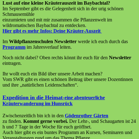
Lust auf eine kleine Kräuterauszeit im Baybachtal?
Im September gibt es die Gelegenheit sich in der urig schönen
Schmausemühle
einzumieten und mit mir zusammen die Pflanzenwelt im
wildromatischen Baybachtal zu entdecken.
Hier gibt es mehr Infos:
Deine Kräuter-Auszeit
Im
Wildpflanzenschulen Newsletter
werde ich euch durch das
Programm
im Jahresverlauf leiten.
Noch nicht dabei? Oben rechts könnt ihr euch für den
Newsletter
eintragen.
Ihr wollt euch ein Bild über unsere Arbeit machen?
Vom SWR gibt es einen schönen Beitrag über unsere Dozentinnen
und ihre „natürlichen Leidenschaften“.
Expedition in die Heimat-
eine abenteuerliche
Kräuterwanderung im Hunsrück
Zwischenzeitlich bin ich in den
Gödenrother Gärten
zu finden.
Kommt gerne vorbei.
Der Lehr-, und Schaugarten ist 24
h und 7 Tage in der Woche für euch geöffnet.
Auch hier gibt es ein buntes Programm an Kursen, Seminaren und
Veranstaltungen rund um das Thema Pflanze.