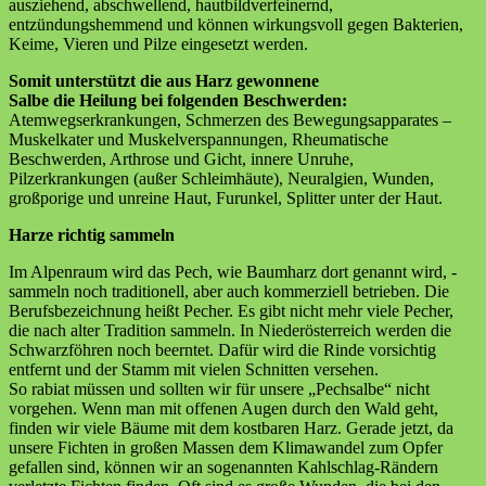
ausziehend, abschwellend, hautbildverfeinernd,
entzündungshemmend und können wirkungsvoll gegen Bakterien,
Keime, Vieren und Pilze eingesetzt werden.
Somit unterstützt die aus Harz gewonnene
Salbe die Heilung bei folgenden Beschwerden:
Atemwegserkrankungen, Schmerzen des Bewegungsapparates –
Muskelkater und Muskelverspannungen, Rheumatische
Beschwerden, Arthrose und Gicht, innere Unruhe,
Pilzerkrankungen (außer Schleimhäute), Neuralgien, Wunden,
großporige und unreine Haut, Furunkel, Splitter unter der Haut.
Harze richtig sammeln
Im Alpenraum wird das Pech, wie Baumharz dort genannt wird, -
sammeln noch traditionell, aber auch kommerziell betrieben. Die
Berufsbezeichnung heißt Pecher. Es gibt nicht mehr viele Pecher,
die nach alter Tradition sammeln. In Niederösterreich werden die
Schwarzföhren noch beerntet. Dafür wird die Rinde vorsichtig
entfernt und der Stamm mit vielen Schnitten versehen.
So rabiat müssen und sollten wir für unsere „Pechsalbe“ nicht
vorgehen. Wenn man mit offenen Augen durch den Wald geht,
finden wir viele Bäume mit dem kostbaren Harz. Gerade jetzt, da
unsere Fichten in großen Massen dem Klimawandel zum Opfer
gefallen sind, können wir an sogenannten Kahlschlag-Rändern