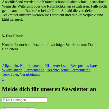
Anschließend werden die Kräuter schonend aber schnell getrocknet.
Wenn die Witterung oder die Räumlichkeiten es zulassen. Falls nicht
geht´s auch im Backofen bei 40 Grad. Sobald die veredelten
Teekräuter knistern werden sie Luftdicht und dunkel verpackt und
kühl gelagert.
5. Das Finale
Nun bleibt noch ein letzter und wichtiger Schritt zu tun: Das
Genießen!
Allgemein
,
Naturkosmetik
,
Pflanzenwissen
,
Rezepte
essbare
Wildpflanzen
,
Fermentation
,
Rezepte
,
selbst Fermentieren
,
Teekräuter
,
Verarbeitung
1
Melde dich für unseren Newsletter an