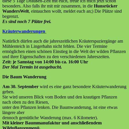
diese 5 Tage Draußen-Zeit mit euch, freue ich mich jetzt schon
besonders. Also falls ihr mit mir zusammen, in die
Hunsrücker
WandersWelt
, eintauchen wollt, meldet euch an;) Die Plätze sind
begrenzt.
Es sind noch 7 Plätze frei.
Kräuterwanderungen
Natürlich dürfen auch die jahreszeitlichen Kräuterspaziergänge am
Mühlenteich in Lingerhahn nicht fehlen. Die vier Termine
ermöglichen einen schönen Einstieg in die Welt der wilden Pflanzen
und ihrer Eigenschaften zu den verschiedenen Jahreszeiten.
Zeit: je Samstag von 14:00 bis ca. 16:00 Uhr
Der Mai Termin ist ausgebucht.
Die Baum Wanderung
Am 30. September
wird es eine ganz besondere Kräuterwanderung
geben.
Sie wird unseren Blick vom Boden und den krautigen Pflanzen
nach oben zu den Riesen,
unter den Pflanzen lenken. Die Baumwanderung, ist eine etwas
längere aber
dennoch gemütliche Wanderung (max. 6 Kilometer).
Mit kleiner Baummanufaktur und anschließendem
Wildpflanzenmenü.