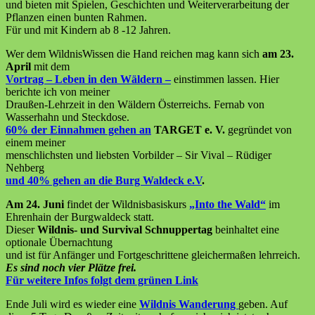
und bieten mit Spielen, Geschichten und Weiterverarbeitung der
Pflanzen einen bunten Rahmen.
Für und mit Kindern ab 8 -12 Jahren.
Wer dem WildnisWissen die Hand reichen mag kann sich
am 23.
April
mit dem
Vortrag – Leben in den Wäldern –
einstimmen lassen. Hier
berichte ich von meiner
Draußen-Lehrzeit in den Wäldern Österreichs. Fernab von
Wasserhahn und Steckdose.
60% der Einnahmen gehen an
TARGET e. V.
gegründet von
einem meiner
menschlichsten und liebsten Vorbilder – Sir Vival – Rüdiger
Nehberg
und 40% gehen an die Burg Waldeck e.V
.
Am 24. Juni
findet der Wildnisbasiskurs
„Into the Wald“
im
Ehrenhain der Burgwaldeck statt.
Dieser
Wildnis- und Survival Schnuppertag
beinhaltet eine
optionale Übernachtung
und ist für Anfänger und Fortgeschrittene gleichermaßen lehrreich.
Es sind noch vier Plätze frei.
Für weitere Infos folgt dem grünen Link
Ende Juli wird es wieder eine
Wildnis Wanderung
geben. Auf