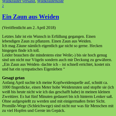
Wildkräuter versand
,
Wildkräuterkiste
2
Ein Zaun aus Weiden
(Veröffentlicht am 2. April 2018)
Letztes Jahr ist ein Wunsch in Erfüllung gegangen. Einen
lebendigen Zaun zu pflanzen. Einen Zaun aus Weiden.
Ich mag Zäune nämlich eigentlich gar nicht so gerne. Hecken
hingegen finde ich toll.
Leider brauchen die mindestens eine Weile;-) bis sie hoch genug
sind um nicht nur Vögeln sondern auch mir Deckung zu gewähren.
„Ein Zaun aus Weiden- dachte ich – ist schnell errichtet, kostet nix
und hat ein sympatisches Eigenleben “
Gesagt getan
Anfang April suchte ich meine Kopfweidenquelle auf, schnitt ca.
1000 fingerdicke, einen Meter hohe Weidenruten und stopfte sie (ich
weiß bis heute nicht wie ich das geschafft habe) in meinen kleinen
Zweitürer. Es hat fünf Minuten gedauert bis ich hinterm Lenker saß.
Ohne aufgespießt zu werden und mit einigermaßen freier Sicht.
Promille-Wege (Schleichwege) sind nicht nur was für Menschen mit
zu viel Hopfen und Gerste im Gepäck.