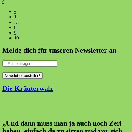
0
«
1
…
8
9
10
Melde dich für unseren Newsletter an
Die Kräuterwalz
„Und dann muss man ja auch noch Zeit
haben, einfach da zu sitzen und vor sich