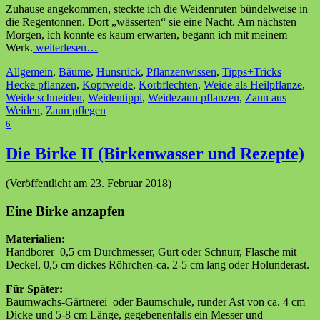
Zuhause angekommen, steckte ich die Weidenruten bündelweise in
die Regentonnen. Dort „wässerten“ sie eine Nacht. Am nächsten
Morgen, ich konnte es kaum erwarten, begann ich mit meinem
Werk.
weiterlesen…
Allgemein
,
Bäume
,
Hunsrück
,
Pflanzenwissen
,
Tipps+Tricks
Hecke pflanzen
,
Kopfweide
,
Korbflechten
,
Weide als Heilpflanze
,
Weide schneiden
,
Weidentippi
,
Weidezaun pflanzen
,
Zaun aus
Weiden
,
Zaun pflegen
6
Die Birke II (Birkenwasser und Rezepte)
(Veröffentlicht am 23. Februar 2018)
Eine Birke anzapfen
Materialien:
Handborer 0,5 cm Durchmesser, Gurt oder Schnurr, Flasche mit
Deckel, 0,5 cm dickes Röhrchen-ca. 2-5 cm lang oder Holunderast.
Für Später:
Baumwachs-Gärtnerei oder Baumschule, runder Ast von ca. 4 cm
Dicke und 5-8 cm Länge, gegebenenfalls ein Messer und