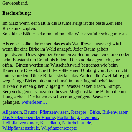
Gewebeband.
Beschreibung:
Im März wenn der Saft in die Bäume steigt ist die beste Zeit eine
Birke anzuzapfen.
Sobald sie Blätter bekommt nimmt die Wasserzufuhr schlagartig ab.
Als erstes solltet ihr wissen das es als Waldfrevel ausgelegt wird
wenn ihr eine Birke im Wald anzapft. Jeder Baum gehört
irgendwem. Deswegen bei Freunden zapfen im eigenen Garten oder
beim Forstamt um Erlaubnis bitten. Die sind da eigentlich ganz
offen. Birken werden im Wirtschaftswald betrachtet wie beim
Bauern die Diestel. Die Birke sollte einen Umfang von 35 cm nicht
unterschreiten. Dicke Birken stecken das Zapfen alle Zwei Jahre gut
weg. Junge Birken bitte nur einmal in ihrer Jugend behelligen.
Birken die einen guten Zugang zu Wasser haben (Bach, Sumpf,
See) vertragen das anzapfen besser. Möglichst keine Birken die im
Hang stehen. Die haben es schwer an genügend Wasser zu
gelangen.
weiterlesen…
Allgemein
,
Bäume
,
Pflanzenwissen
,
Rezepte
Birke
,
Birkenwasser
,
Das Seelenleben der Bäume
,
Fortbildung
,
Gemmos
,
Heilpflanzenkunde
,
Kastellaun
,
Naturheilkunde
,
Wildpflanzenschule
,
Wilpflanzenrezepte