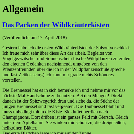
Allgemein
Das Packen der Wildkräuterkisten
(Veröffentlicht am 17. April 2018)
Gestern habe ich die ersten Wildkräuterkisten der Saison verschickt.
Ich freue mich sehr über diese Art der arbeit. Begleitet von
Vogelgezwitscher und Sonnenschein frische Wildpflanzen zu ernten,
den eigenen Gedanken nachsinnend, umgeben von den
Pflanzenfreunden über die ich in der Wildpflanzenschule spreche
und fast Zeitlos sein;-) ich kann mir grade nichts Schöneres
vorstellen.
Die Brennessel hat es in sich bemerke ich und nehme mir vor das
nächste Mal Handschuhe zu benutzen. Bei den Mengen! Direkt
danach ist der Spitzwegerich dran und siehe da, die Stiche der
jungen Brennessel sind fast vergessen. Die Taubnessel blüht und
muss unbedingt mit in die Kiste. Sie duftet herrlich nach
Champignons. Dort drüben ist ein ganzes Feld mit Giersch. Gleich
unter dem Apfelbaum. Sie winken mir schon zu, die dreigeteilten,
hellgrünen Blätter.
Das erste Blättchen lasse ich mir auf der Zunge