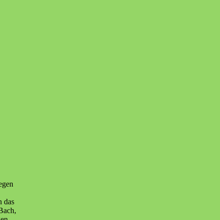
wegen
n das
(Bach,
gen.