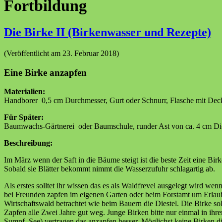
Fortbildung
Die Birke II (Birkenwasser und Rezepte)
(Veröffentlicht am 23. Februar 2018)
Eine Birke anzapfen
Materialien:
Handborer 0,5 cm Durchmesser, Gurt oder Schnurr, Flasche mit Deck
Für Später:
Baumwachs-Gärtnerei oder Baumschule, runder Ast von ca. 4 cm Di
Beschreibung:
Im März wenn der Saft in die Bäume steigt ist die beste Zeit eine Bir
Sobald sie Blätter bekommt nimmt die Wasserzufuhr schlagartig ab.
Als erstes solltet ihr wissen das es als Waldfrevel ausgelegt wird 
bei Freunden zapfen im eigenen Garten oder beim Forstamt um Erlaub
Wirtschaftswald betrachtet wie beim Bauern die Diestel. Die Birke so
Zapfen alle Zwei Jahre gut weg. Junge Birken bitte nur einmal in ih
Sumpf, See) vertragen das anzapfen besser. Möglichst keine Birken 