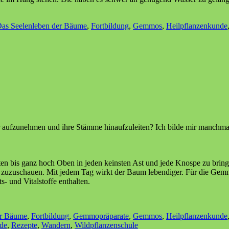
as Seelenleben der Bäume
,
Fortbildung
,
Gemmos
,
Heilpflanzenkunde
 aufzunehmen und ihre Stämme hinaufzuleiten? Ich bilde mir manchmal
n bis ganz hoch Oben in jeden keinsten Ast und jede Knospe zu bring
bei zuzuschauen. Mit jedem Tag wirkt der Baum lebendiger. Für die Ge
s- und Vitalstoffe enthalten.
er Bäume
,
Fortbildung
,
Gemmopräparate
,
Gemmos
,
Heilpflanzenkunde
de
,
Rezepte
,
Wandern
,
Wildpflanzenschule