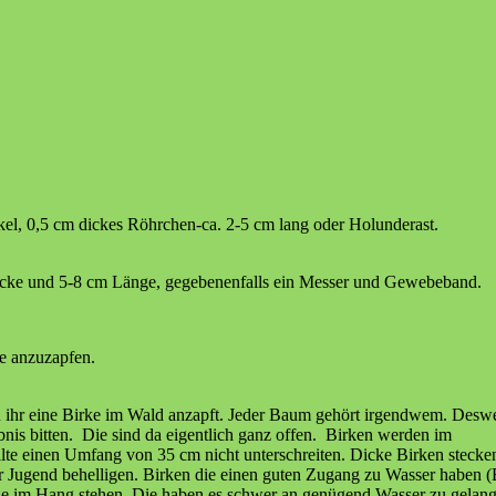
el, 0,5 cm dickes Röhrchen-ca. 2-5 cm lang oder Holunderast.
cke und 5-8 cm Länge, gegebenenfalls ein Messer und Gewebeband.
ke anzuzapfen.
wenn ihr eine Birke im Wald anzapft. Jeder Baum gehört irgendwem. Des
nis bitten. Die sind da eigentlich ganz offen. Birken werden im
llte einen Umfang von 35 cm nicht unterschreiten. Dicke Birken stecke
rer Jugend behelligen. Birken die einen guten Zugang zu Wasser haben 
die im Hang stehen. Die haben es schwer an genügend Wasser zu gelan