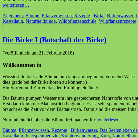
weiterlesen…
Allgemein
,
Bäume
,
Pflanzenwissen
,
Rezepte
Birke
,
Birkenwasser
,
D
Kastellaun
,
Naturheilkunde
,
Wildpflanzenschule
,
Wilpflanzenrezepte
0
Die Birke I (Botschaft der Birke)
(Veröffentlicht am 21. Februar 2018)
Willkommen in
Wusstest du dass alle Bäume nun langsam beginnen, vermehrt Wasser
dies grade bei der Birke hören zu können;-)
Ein Surren und Zurren das den Frühling einläutet.
Die Bäume pumpen Wasser um ihre gespeicherten Nährstoffe von unte
Erst dann kann der Blattaustrieb beginnen. Es ist sehr spannend da
braucht es die Zeit vor dem Blattaustrieb. Dann sind die meisten Inhalt
Nun möchte ich aber die Bühne frei machen für:
weiterlesen…
Bäume
,
Pflanzenwissen
,
Rezepte
Birkenwasser
,
Das Seelenleben d
Kastellaun
,
Knospenmedizin
,
Kräuterwanderung
,
Kurs
,
Naturheilkun