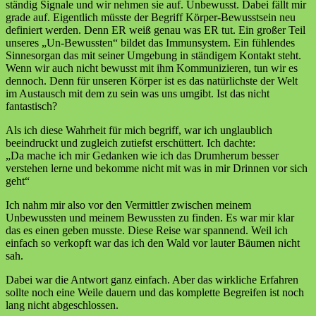
ständig Signale und wir nehmen sie auf. Unbewusst. Dabei fällt mir
grade auf. Eigentlich müsste der Begriff Körper-Bewusstsein neu
definiert werden. Denn ER weiß genau was ER tut. Ein großer Teil
unseres „Un-Bewussten“ bildet das Immunsystem. Ein fühlendes
Sinnesorgan das mit seiner Umgebung in ständigem Kontakt steht.
Wenn wir auch nicht bewusst mit ihm Kommunizieren, tun wir es
dennoch. Denn für unseren Körper ist es das natürlichste der Welt
im Austausch mit dem zu sein was uns umgibt. Ist das nicht
fantastisch?
Als ich diese Wahrheit für mich begriff, war ich unglaublich
beeindruckt und zugleich zutiefst erschüttert. Ich dachte:
„Da mache ich mir Gedanken wie ich das Drumherum besser
verstehen lerne und bekomme nicht mit was in mir Drinnen vor sich
geht“
Ich nahm mir also vor den Vermittler zwischen meinem
Unbewussten und meinem Bewussten zu finden. Es war mir klar
das es einen geben musste. Diese Reise war spannend. Weil ich
einfach so verkopft war das ich den Wald vor lauter Bäumen nicht
sah.
Dabei war die Antwort ganz einfach. Aber das wirkliche Erfahren
sollte noch eine Weile dauern und das komplette Begreifen ist noch
lang nicht abgeschlossen.