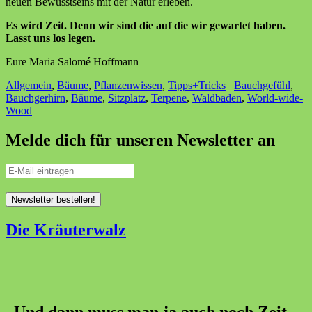
neuen Bewusstseins mit der Natur erleben.
Es wird Zeit. Denn wir sind die auf die wir gewartet haben.
Lasst uns los legen.
Eure Maria Salomé Hoffmann
Allgemein
,
Bäume
,
Pflanzenwissen
,
Tipps+Tricks
Bauchgefühl
,
Bauchgerhirn
,
Bäume
,
Sitzplatz
,
Terpene
,
Waldbaden
,
World-wide-
Wood
Melde dich für unseren Newsletter an
Die Kräuterwalz