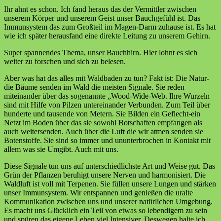
Ihr ahnt es schon. Ich fand heraus das der Vermittler zwischen
unserem Körper und unserem Geist unser Bauchgefühl ist. Das
Immunsystem das zum Großteil im Magen-Darm zuhause ist. Es hat
wie ich später herausfand eine direkte Leitung zu unserem Gehirn.
Super spannendes Thema, unser Bauchhirn. Hier lohnt es sich
weiter zu forschen und sich zu belesen.
Aber was hat das alles mit Waldbaden zu tun? Fakt ist: Die Natur-
die Bäume senden im Wald die meisten Signale. Sie reden
miteinander über das sogenannte „Wood-Wide-Web. Ihre Wurzeln
sind mit Hilfe von Pilzen untereinander Verbunden. Zum Teil über
hunderte und tausende von Metern. Sie Bilden ein Geflecht-ein
Netzt im Boden über das sie sowohl Botschaften empfangen als
auch weitersenden. Auch über die Luft die wir atmen senden sie
Botenstoffe. Sie sind so immer und ununterbrochen in Kontakt mit
allem was sie Umgibt. Auch mit uns.
Diese Signale tun uns auf unterschiedlichste Art und Weise gut. Das
Grün der Pflanzen beruhigt unsere Nerven und harmonisiert. Die
Waldluft ist voll mit Terpenen. Sie füllen unsere Lungen und stärken
unser Immunsystem. Wir entspannen und genießen die uralte
Kommunikation zwischen uns und unserer natürlichen Umgebung.
Es macht uns Glücklich ein Teil von etwas so lebendigem zu sein
und spüren das eigene Leben viel Intensiver. Deswegen halte ich