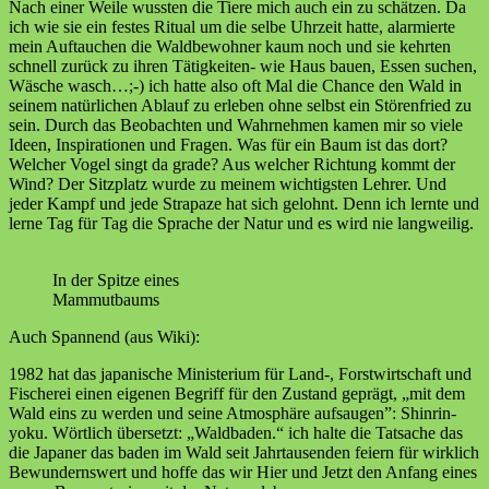
Nach einer Weile wussten die Tiere mich auch ein zu schätzen. Da
ich wie sie ein festes Ritual um die selbe Uhrzeit hatte, alarmierte
mein Auftauchen die Waldbewohner kaum noch und sie kehrten
schnell zurück zu ihren Tätigkeiten- wie Haus bauen, Essen suchen,
Wäsche wasch…;-) ich hatte also oft Mal die Chance den Wald in
seinem natürlichen Ablauf zu erleben ohne selbst ein Störenfried zu
sein. Durch das Beobachten und Wahrnehmen kamen mir so viele
Ideen, Inspirationen und Fragen. Was für ein Baum ist das dort?
Welcher Vogel singt da grade? Aus welcher Richtung kommt der
Wind? Der Sitzplatz wurde zu meinem wichtigsten Lehrer. Und
jeder Kampf und jede Strapaze hat sich gelohnt. Denn ich lernte und
lerne Tag für Tag die Sprache der Natur und es wird nie langweilig.
In der Spitze eines
Mammutbaums
Auch Spannend (aus Wiki):
1982 hat das japanische Ministerium für Land-, Forstwirtschaft und
Fischerei einen eigenen Begriff für den Zustand geprägt, „mit dem
Wald eins zu werden und seine Atmosphäre aufsaugen”: Shinrin-
yoku. Wörtlich übersetzt: „Waldbaden.“ ich halte die Tatsache das
die Japaner das baden im Wald seit Jahrtausenden feiern für wirklich
Bewundernswert und hoffe das wir Hier und Jetzt den Anfang eines