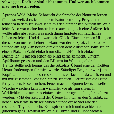
schweigen. Doch sie sind nicht stumm. Und wer auch kommen
mag, sie trösten jeden.
Apropos Wald. Meine Sehnsucht die Sprache der Natur zu lernen
führte so weit, dass ich an einem Naturmentoring-Programm
teilnahm in dem ich zwei Jahre mit den einfachsten Mitteln im Wald
lebte. Also war meine Innere Reise auch zugleich eine Äußere. Ich
wollte alles abstreifen was mich daran hinderte ein natürliches
Leben zu leben. Und das war mein Glück. Eine der ersten Übungen
die ich von meinen Lehrern bekam war der Sitzplatz. Eine halbe
Stunde am Tag. Am besten direkt nach dem Aufstehen sollte ich an
einem Platz im Wald einfach nur sitzen. „Hört sich einfach an.“
Dachte ich. „Hab ich schon als Kind gerne gemacht. Unterm
Apfelbaum gesessen und den Blättern im Wind zugehört.“
Tja. Es stellte sich heraus das die Sitzplatz-Übung eine der größten
Herausforderungen für mich wurde. Ständiger Begleiter war ja mein
Kopf. Und der hatte besseres zu tun als einfach nur da zu sitzen und
mit mir zusammen, vor sich hin zu schauen. Der musste die Hütte
fertig bauen. Essen suchen. Feuer machen. Spuren lesen. Ja selbst
Wäsche waschen kam ihm wichtiger vor als rum sitzen. In
Wirklichkeit konnte er es einfach nicht ertragen nicht gebraucht zu
werden;-) Mit der Zeit und der Übung fing ich an den Sitzplatz zu
lieben. Ich lernte in dieser halben Stunde oft so viel wie den
restlichen Tag nicht mehr. Es inspirierte mich und machte mich
glücklich ganz Bewusst im Wald zu sitzen und zu Beobachten.