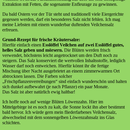
Extraktion mit Fetten, die sogenannte Enfleurage zu gewinnen.
Da bald Ostern vor der Tür steht und traditionell viele Eiergerichte
gegessen werden, darf ein besonderes Salz nicht fehlen. Ich mag
meine Liebsten mit einem wunderbar duftenden Veilchensalz
erfreuen.
Grund-Rezept für frische Kräutersalze:
Hierfür einfach einen
Esslöffel Veilchen auf zwei Esslöffel gutes,
helles Salz geben und mörsern.
Die Blüten werden frisch
verwendet, höchstens leicht angetrocknet um den Duft noch zu
steigern. Das Salz konserviert die wertvollen Inhaltsstoffe, lediglich
Wasser darf noch entweichen. Hierfür könnt ihr die fertige
Mischung über Nacht ausgebrietet an einem zimmerwarmen Ort
abtrocknen lassen. Die Farben solcher
„Frischpflanzenverreibungen“ sind einfach wunderschön und halten
sich dunkel aufbewahrt (je nach Pflanze) ein paar Monate.
Das Salz ist aber natürlich ewig haltbar!
Ich hoffe noch auf wenige Blüten Löwenzahn. Hier im
Mittelgebirge ist es noch zu kalt, die Sonne lockt ihn aber bestimmt
bald hervor. Ich würde gern mein fliederfarbenes Veilchensalz,
abwechselnd mit dem sonnengelben Löwenzahnsalz ins Glas
schichten.