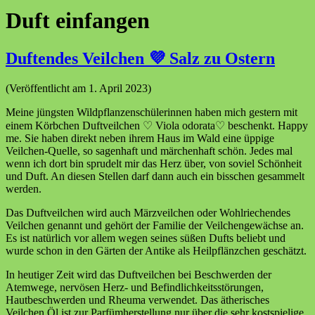
Duft einfangen
Duftendes Veilchen 💜 Salz zu Ostern
(Veröffentlicht am 1. April 2023)
Meine jüngsten Wildpflanzenschülerinnen haben mich gestern mit
einem Körbchen Duftveilchen ♡ Viola odorata♡ beschenkt. Happy
me. Sie haben direkt neben ihrem Haus im Wald eine üppige
Veilchen-Quelle, so sagenhaft und märchenhaft schön. Jedes mal
wenn ich dort bin sprudelt mir das Herz über, von soviel Schönheit
und Duft. An diesen Stellen darf dann auch ein bisschen gesammelt
werden.
Das Duftveilchen wird auch Märzveilchen oder Wohlriechendes
Veilchen genannt und gehört der Familie der Veilchengewächse an.
Es ist natürlich vor allem wegen seines süßen Dufts beliebt und
wurde schon in den Gärten der Antike als Heilpflänzchen geschätzt.
In heutiger Zeit wird das Duftveilchen bei Beschwerden der
Atemwege, nervösen Herz- und Befindlichkeitsstörungen,
Hautbeschwerden und Rheuma verwendet. Das ätherisches
Veilchen Öl ist zur Parfümherstellung nur über die sehr kostspielige