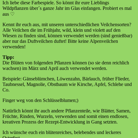
Ich liebe diese Farbespiele. So könnt ihr eure Lieblings
Wildpflanzen über´s ganze Jahr im Glas einfangen. Probiert es mal
aus ♡
Kennt ihr euch aus, mit unseren unterschiedlichen Veilchensorten?
Alle Veilchen die im Frühjahr, wild, klein und violett auf den
Wiesen zu finden sind, können verwendet werden (sind genießbar)
aber nur das Duftveilchen duftet! Bitte keine Alpenveilchen
verwenden!
Tipp:
Die Blüten von folgenden Pflanzen können (so sie denn reichlich
wachsen) im März und April auch verwendet werden.
Beispiele: Gänseblümchen, Löwenzahn, Bärlauch, früher Flieder,
Taubnessel, Magnolie, Obstbaum wie Kirsche, Apfel, Schlehe und
Co.
Finger weg von den Schlüsselblumen;)
Natürlich könnt ihr auch andere Pflanzenteile, wie Blätter, Samen,
Früchte, Rinden, Wurzeln, verwenden und somit einen endlosen,
kreativen Prozess der Rezept-Entwicklung in Gang setzten.
Ich wünsche euch ein blütenreiches, belebendes und leckeres
Osterfest.