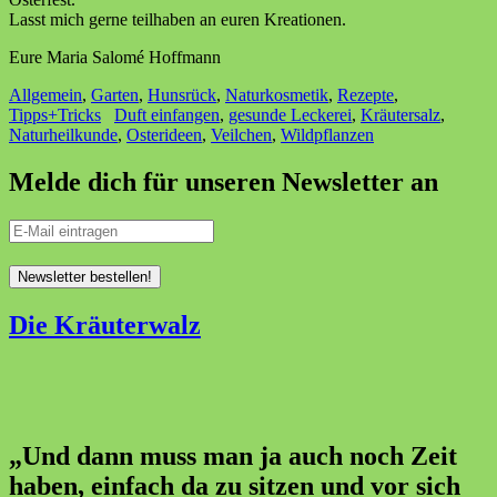
Lasst mich gerne teilhaben an euren Kreationen.
Eure Maria Salomé Hoffmann
Allgemein
,
Garten
,
Hunsrück
,
Naturkosmetik
,
Rezepte
,
Tipps+Tricks
Duft einfangen
,
gesunde Leckerei
,
Kräutersalz
,
Naturheilkunde
,
Osterideen
,
Veilchen
,
Wildpflanzen
Melde dich für unseren Newsletter an
Die Kräuterwalz
„Und dann muss man ja auch noch Zeit
haben, einfach da zu sitzen und vor sich