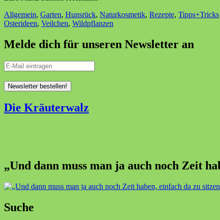
Allgemein
,
Garten
,
Hunsrück
,
Naturkosmetik
,
Rezepte
,
Tipps+Tricks
Osterideen
,
Veilchen
,
Wildpflanzen
Melde dich für unseren Newsletter an
Die Kräuterwalz
„Und dann muss man ja auch noch Zeit habe
Suche