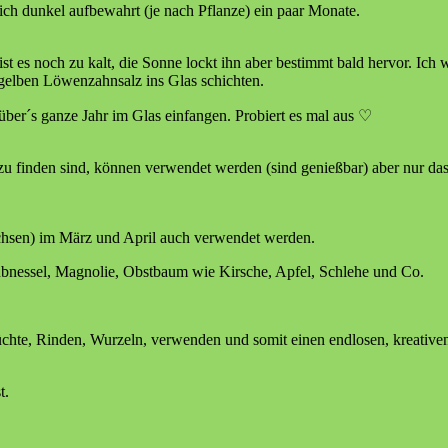
ch dunkel aufbewahrt (je nach Pflanze) ein paar Monate.
t es noch zu kalt, die Sonne lockt ihn aber bestimmt bald hervor. Ich 
gelben Löwenzahnsalz ins Glas schichten.
 über´s ganze Jahr im Glas einfangen. Probiert es mal aus ♡
n zu finden sind, können verwendet werden (sind genießbar) aber nur da
achsen) im März und April auch verwendet werden.
ubnessel, Magnolie, Obstbaum wie Kirsche, Apfel, Schlehe und Co.
rüchte, Rinden, Wurzeln, verwenden und somit einen endlosen, kreative
t.