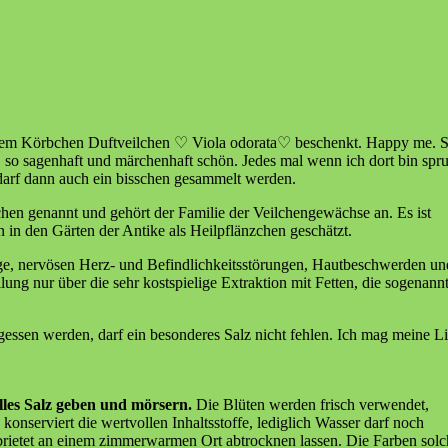
inem Körbchen Duftveilchen ♡ Viola odorata♡ beschenkt. Happy me. S
so sagenhaft und märchenhaft schön. Jedes mal wenn ich dort bin spru
 darf dann auch ein bisschen gesammelt werden.
en genannt und gehört der Familie der Veilchengewächse an. Es ist
 in den Gärten der Antike als Heilpflänzchen geschätzt.
ge, nervösen Herz- und Befindlichkeitsstörungen, Hautbeschwerden un
ung nur über die sehr kostspielige Extraktion mit Fetten, die sogenann
gegessen werden, darf ein besonderes Salz nicht fehlen. Ich mag meine L
helles Salz geben und mörsern.
Die Blüten werden frisch verwendet,
konserviert die wertvollen Inhaltsstoffe, lediglich Wasser darf noch
brietet an einem zimmerwarmen Ort abtrocknen lassen. Die Farben solc