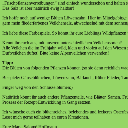
„Frischpflanzenverreibungen“ sind einfach wunderschön und halten si
Das Salz ist aber natürlich ewig haltbar!
Ich hoffe noch auf wenige Blüten Löwenzahn. Hier im Mittelgebirge is
gern mein fliederfarbenes Veilchensalz, abwechselnd mit dem sonnen
Ich liebe diese Farbespiele. So könnt ihr eure Lieblings Wildpflanzen
Kennt ihr euch aus, mit unseren unterschiedlichen Veilchensorten?
Alle Veilchen die im Frühjahr, wild, klein und violett auf den Wiese
Duftveilchen duftet! Bitte keine Alpenveilchen verwenden!
Tipp:
Die Blüten von folgenden Pflanzen können (so sie denn reichlich w
Beispiele: Gänseblümchen, Löwenzahn, Bärlauch, früher Flieder, Ta
Finger weg von den Schlüsselblumen;)
Natürlich könnt ihr auch andere Pflanzenteile, wie Blätter, Samen, F
Prozess der Rezept-Entwicklung in Gang setzten.
Ich wünsche euch ein blütenreiches, belebendes und leckeres Osterfes
Lasst mich gerne teilhaben an euren Kreationen.
Eure Maria Salomé Hoffmann