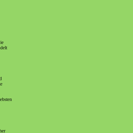
ie
delt
d
te
iebsten
her