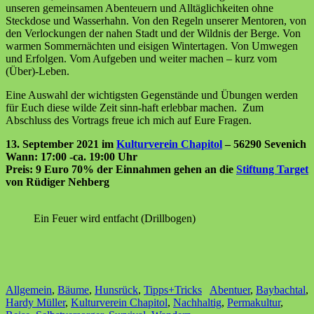
unseren gemeinsamen Abenteuern und Alltäglichkeiten ohne
Steckdose und Wasserhahn. Von den Regeln unserer Mentoren, von
den Verlockungen der nahen Stadt und der Wildnis der Berge. Von
warmen Sommernächten und eisigen Wintertagen. Von Umwegen
und Erfolgen. Vom Aufgeben und weiter machen – kurz vom
(Über)-Leben.
Eine Auswahl der wichtigsten Gegenstände und Übungen werden
für Euch diese wilde Zeit sinn-haft erlebbar machen. Zum
Abschluss des Vortrags freue ich mich auf Eure Fragen.
13. September 2021 im
Kulturverein Chapitol
– 56290 Sevenich
Wann: 17:00 -ca. 19:00 Uhr
Preis: 9 Euro 70% der Einnahmen gehen an die
Stiftung Target
von Rüdiger Nehberg
Ein Feuer wird entfacht (Drillbogen)
Allgemein
,
Bäume
,
Hunsrück
,
Tipps+Tricks
Abentuer
,
Baybachtal
,
Hardy Müller
,
Kulturverein Chapitol
,
Nachhaltig
,
Permakultur
,