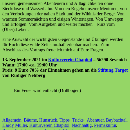
unseren gemeinsamen Abenteuern und Alltäglichkeiten ohne
Steckdose und Wasserhahn. Von den Regeln unserer Mentoren, von
den Verlockungen der nahen Stadt und der Wildnis der Berge. Von
warmen Sommernächten und eisigen Wintertagen. Von Umwegen
und Erfolgen. Vom Aufgeben und weiter machen – kurz vom
(Über)-Leben.
Eine Auswahl der wichtigsten Gegenstände und Übungen werden
für Euch diese wilde Zeit sinn-haft erlebbar machen. Zum
Abschluss des Vortrags freue ich mich auf Eure Fragen.
13. September 2021 im
Kulturverein Chapitol
– 56290 Sevenich
Wann: 17:00 -ca. 19:00 Uhr
Preis: 9 Euro 70% der Einnahmen gehen an die
Stiftung Target
von Rüdiger Nehberg
Ein Feuer wird entfacht (Drillbogen)
Allgemein
,
Bäume
,
Hunsrück
,
Tipps+Tricks
Abentuer
,
Baybachtal
,
Hardy Müller
,
Kulturverein Chapitol
,
Nachhaltig
,
Permakultur
,