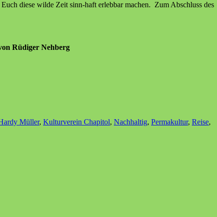
Euch diese wilde Zeit sinn-haft erlebbar machen. Zum Abschluss des
on Rüdiger Nehberg
Hardy Müller
,
Kulturverein Chapitol
,
Nachhaltig
,
Permakultur
,
Reise
,