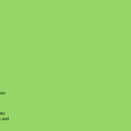
ner
der
n und