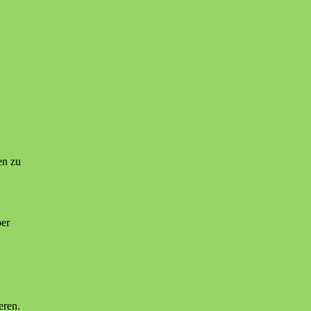
en zu
ber
eren.