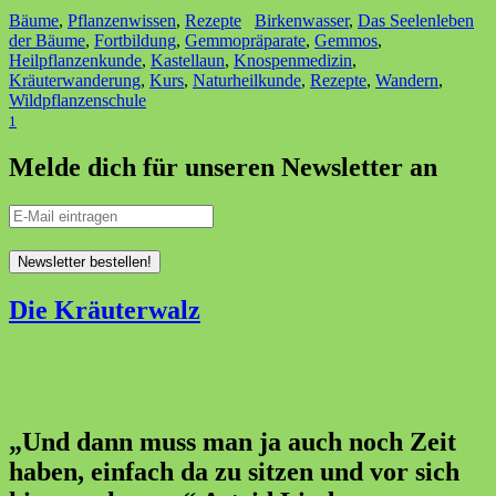
Bäume
,
Pflanzenwissen
,
Rezepte
Birkenwasser
,
Das Seelenleben
der Bäume
,
Fortbildung
,
Gemmopräparate
,
Gemmos
,
Heilpflanzenkunde
,
Kastellaun
,
Knospenmedizin
,
Kräuterwanderung
,
Kurs
,
Naturheilkunde
,
Rezepte
,
Wandern
,
Wildpflanzenschule
1
Melde dich für unseren Newsletter an
Die Kräuterwalz
„Und dann muss man ja auch noch Zeit
haben, einfach da zu sitzen und vor sich