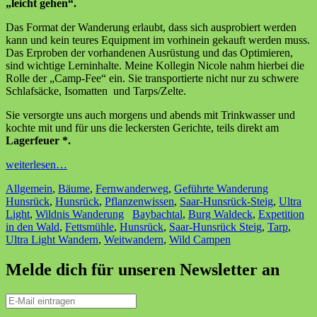
„leicht gehen“.
Das Format der Wanderung erlaubt, dass sich ausprobiert werden
kann und kein teures Equipment im vorhinein gekauft werden muss.
Das Erproben der vorhandenen Ausrüstung und das Optimieren,
sind wichtige Lerninhalte. Meine Kollegin Nicole nahm hierbei die
Rolle der „Camp-Fee“ ein. Sie transportierte nicht nur zu schwere
Schlafsäcke, Isomatten und Tarps/Zelte.
Sie versorgte uns auch morgens und abends mit Trinkwasser und
kochte mit und für uns die leckersten Gerichte, teils direkt am
Lagerfeuer *.
weiterlesen…
Allgemein
,
Bäume
,
Fernwanderweg
,
Geführte Wanderung
Hunsrück
,
Hunsrück
,
Pflanzenwissen
,
Saar-Hunsrück-Steig
,
Ultra
Light
,
Wildnis Wanderung
Baybachtal
,
Burg Waldeck
,
Expetition
in den Wald
,
Fettsmühle
,
Hunsrück
,
Saar-Hunsrück Steig
,
Tarp
,
Ultra Light Wandern
,
Weitwandern
,
Wild Campen
Melde dich für unseren Newsletter an