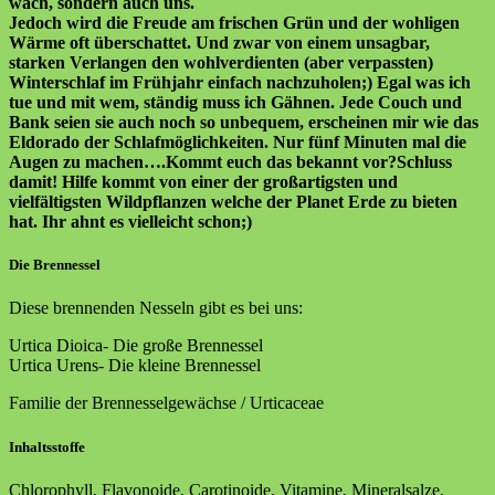
wach, sondern auch uns.
Jedoch wird die Freude am frischen Grün und der wohligen
Wärme oft überschattet. Und zwar von einem unsagbar,
starken Verlangen den wohlverdienten (aber verpassten)
Winterschlaf im Frühjahr einfach nachzuholen;) Egal was ich
tue und mit wem, ständig muss ich Gähnen. Jede Couch und
Bank seien sie auch noch so unbequem, erscheinen mir wie das
Eldorado der Schlafmöglichkeiten. Nur fünf Minuten mal die
Augen zu machen….Kommt euch das bekannt vor?
Schluss
damit! Hilfe kommt von einer der großartigsten und
vielfältigsten Wildpflanzen welche der Planet Erde zu bieten
hat. Ihr ahnt es vielleicht schon;)
Die Brennessel
Diese brennenden Nesseln gibt es bei uns:
Urtica Dioica- Die große Brennessel
Urtica Urens- Die kleine Brennessel
Familie der Brennesselgewächse / Urticaceae
Inhaltsstoffe
Chlorophyll, Flavonoide, Carotinoide, Vitamine, Mineralsalze,