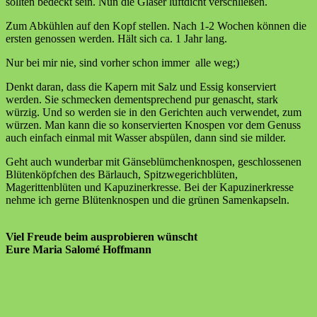
sollten bedeckt sein. Nun die Gläser luftdicht verschließen.
Zum Abkühlen auf den Kopf stellen. Nach 1-2 Wochen können die
ersten genossen werden. Hält sich ca. 1 Jahr lang.
Nur bei mir nie, sind vorher schon immer alle weg;)
Denkt daran, dass die Kapern mit Salz und Essig konserviert
werden. Sie schmecken dementsprechend pur genascht, stark
würzig. Und so werden sie in den Gerichten auch verwendet, zum
würzen. Man kann die so konservierten Knospen vor dem Genuss
auch einfach einmal mit Wasser abspülen, dann sind sie milder.
Geht auch wunderbar mit Gänseblümchenknospen, geschlossenen
Blütenköpfchen des Bärlauch, Spitzwegerichblüten,
Magerittenblüten und Kapuzinerkresse. Bei der Kapuzinerkresse
nehme ich gerne Blütenknospen und die grünen Samenkapseln.
Viel Freude beim ausprobieren wünscht
Eure Maria Salomé Hoffmann