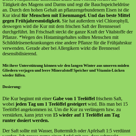
Tätigkeit des Magens und Darms und regt die Bauchspeicheldrüse
an. Durch den hohen Gehalt an pflanzengebundenem Eisen ist die
Kur ideal
für Menschen mit Eisenmangel. Und das beste Mittel
gegen Frühjahresmüdigkeit.
Sie hat außerdem viel Chlorophyll,
deswegen wird die Kur mit dem frischen Saft der Brennsessel
durchgeführt. Im Frischsaft steckt die ganze Kraft der Vitalstoffe der
Pflanze. *Wegen des Histamingehaltes sollten Menschen mit
Schilddrüsenerkrankungen eine andere Pflanze für die Frühjahrskur
verwenden. Gerade aber bei Allergikern wirkt die Brennessel
desensibilisierend.
Mit ihrer Unterstützung können wir den langen Winter aus unseren müden
Gliedern verjagen und leere Mineralstoff Speicher und Vitamin-Lücken
wieder füllen.
Dosierung:
Die Kur beginnt mit einer
Gabe von 1 Teelöffel
frischem Saft,
wobei
jeden Tag um 1 Teelöffel gesteigert
wird. Bis man bei 15
Teelöffel angekommen ist. Um die Kur zu verlängern bzw. zu
verstärken, kann jetzt von
15 wieder auf 1 Teelöffel am Tag
runter dosiert werden.
Der Saft sollte mit Wasser, Buttermilch oder Apfelsaft 1:5 verdünnt