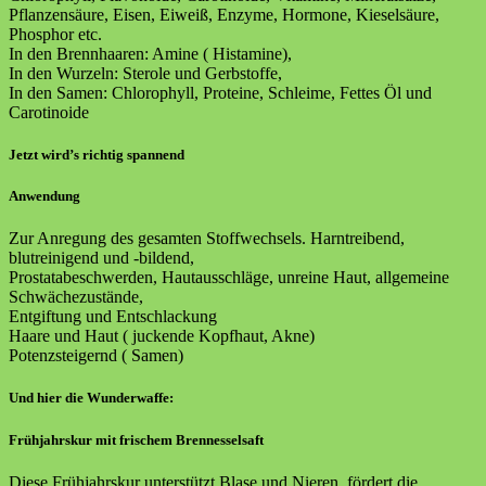
Pflanzensäure, Eisen, Eiweiß, Enzyme, Hormone, Kieselsäure,
Phosphor etc.
In den Brennhaaren: Amine ( Histamine),
In den Wurzeln: Sterole und Gerbstoffe,
In den Samen: Chlorophyll, Proteine, Schleime, Fettes Öl und
Carotinoide
Jetzt wird’s richtig spannend
Anwendung
Zur Anregung des gesamten Stoffwechsels. Harntreibend,
blutreinigend und -bildend,
Prostatabeschwerden, Hautausschläge, unreine Haut, allgemeine
Schwächezustände,
Entgiftung und Entschlackung
Haare und Haut ( juckende Kopfhaut, Akne)
Potenzsteigernd ( Samen)
Und hier die Wunderwaffe:
Frühjahrskur mit frischem Brennesselsaft
Diese Frühjahrskur unterstützt Blase und Nieren, fördert die