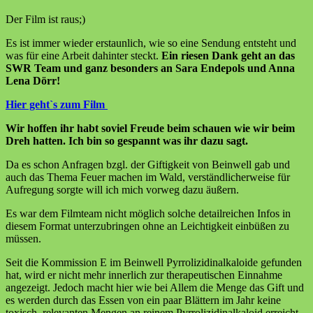
Der Film ist raus;)
Es ist immer wieder erstaunlich, wie so eine Sendung entsteht und
was für eine Arbeit dahinter steckt.
Ein riesen Dank geht an das
SWR Team und ganz besonders an Sara Endepols und Anna
Lena Dörr!
Hier geht`s zum Film
Wir hoffen ihr habt soviel Freude beim schauen wie wir beim
Dreh hatten. Ich bin so gespannt was ihr dazu sagt.
Da es schon Anfragen bzgl. der Giftigkeit von Beinwell gab und
auch das Thema Feuer machen im Wald, verständlicherweise für
Aufregung sorgte will ich mich vorweg dazu äußern.
Es war dem Filmteam nicht möglich solche detailreichen Infos in
diesem Format unterzubringen ohne an Leichtigkeit einbüßen zu
müssen.
Seit die Kommission E im Beinwell Pyrrolizidinalkaloide gefunden
hat, wird er nicht mehr innerlich zur therapeutischen Einnahme
angezeigt. Jedoch macht hier wie bei Allem die Menge das Gift und
es werden durch das Essen von ein paar Blättern im Jahr keine
toxisch, relevanten Mengen an reinem Pyrrolizidinalkaloid erreicht.