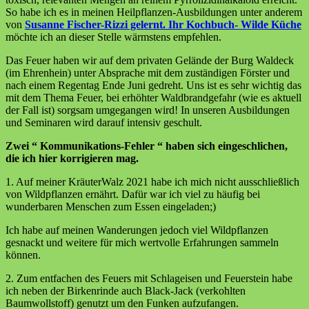
So habe ich es in meinen Heilpflanzen-Ausbildungen unter anderem
von
Susanne Fischer-Rizzi
gelernt. Ihr Kochbuch- Wilde Küche
möchte ich an dieser Stelle wärmstens empfehlen.
Das Feuer haben wir auf dem privaten Gelände der Burg Waldeck
(im Ehrenhein) unter Absprache mit dem zuständigen Förster und
nach einem Regentag Ende Juni gedreht. Uns ist es sehr wichtig das
mit dem Thema Feuer, bei erhöhter Waldbrandgefahr (wie es aktuell
der Fall ist) sorgsam umgegangen wird! In unseren Ausbildungen
und Seminaren wird darauf intensiv geschult.
Zwei “ Kommunikations-Fehler “ haben sich eingeschlichen,
die ich hier korrigieren mag.
1. Auf meiner KräuterWalz 2021 habe ich mich nicht ausschließlich
von Wildpflanzen ernährt. Dafür war ich viel zu häufig bei
wunderbaren Menschen zum Essen eingeladen;)
Ich habe auf meinen Wanderungen jedoch viel Wildpflanzen
gesnackt und weitere für mich wertvolle Erfahrungen sammeln
können.
2. Zum entfachen des Feuers mit Schlageisen und Feuerstein habe
ich neben der Birkenrinde auch Black-Jack (verkohlten
Baumwollstoff) genutzt um den Funken aufzufangen.