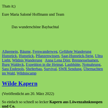
Thats it;)
Eure Maria Salomé Hoffmann und Team
Das wunderschöne Baybachtal
Allgemein
,
Bäume
,
Fernwanderweg
,
Geführte Wanderung
Hunsrück
,
Hunsrück
,
Pflanzenwissen
,
Saar-Hunsrück-Steig
,
Ultra
Light
,
Wildnis Wanderung
Anna Lena Dörr
,
Brennesselsamen
,
Burg Waldeck
,
Expetition in die Heimat
,
Laubhütte
,
Notnahrung
,
Sara Endepols
,
Shelterbau
,
Survival
,
SWR Sendung
,
Übernachten
im Wald
,
Wildniscamp
Wilde Kapern
(Veröffentlicht am 20. März 2022)
So einfach so schnell so lecker
Kapern aus Löwenzahnknospen
und Co.