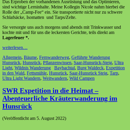
Das Erproben der vorhandenen Ausrüstung und das Optimieren,
sind wichtige Lerninhalte. Meine Kollegin Nicole nahm hierbei die
Rolle der „Camp-Fee“ ein. Sie transportierte nicht nur zu schwere
Schlafsäcke, Isomatten und Tarps/Zelte.
Sie versorgte uns auch morgens und abends mit Trinkwasser und
kochte mit und für uns die leckersten Gerichte, teils direkt am
Lagerfeuer *.
weiterlesen…
Allgemein
,
Bäume
,
Fernwanderweg
,
Geführte Wanderung
Hunsrück
,
Hunsrück
,
Pflanzenwissen
,
Saar-Hunsrück-Steig
,
Ultra
Light
,
Wildnis Wanderung
Baybachtal
,
Burg Waldeck
,
Expetition
in den Wald
,
Fettsmühle
,
Hunsrück
,
Saar-Hunsrück Steig
,
Tarp
,
Ultra Light Wandern
,
Weitwandern
,
Wild Campen
SWR Expetition in die Heimat –
Abenteuerliche Kräuterwanderung im
Hunsrück
(Veröffentlicht am 5. August 2022)