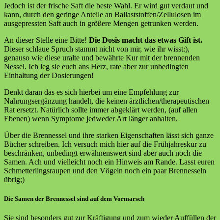
Jedoch ist der frische Saft die beste Wahl. Er wird gut verdaut und
kann, durch den geringe Anteile an Ballaststoffen/Zellulosen im
ausgepressten Saft auch in größere Mengen getrunken werden.
An dieser Stelle eine Bitte!
Die Dosis macht das etwas Gift ist.
Dieser schlaue Spruch stammt nicht von mir, wie ihr wisst:),
genauso wie diese uralte und bewährte Kur mit der brennenden
Nessel. Ich leg sie euch ans Herz, rate aber zur unbedingten
Einhaltung der Dosierungen!
Denkt daran das es sich hierbei um eine Empfehlung zur
Nahrungsergänzung handelt, die keinen ärztlichen/therapeutischen
Rat ersetzt. Natürlich sollte immer abgeklärt werden, (auf allen
Ebenen) wenn Symptome jedweder Art länger anhalten.
Über die Brennessel und ihre starken Eigenschaften lässt sich ganze
Bücher schreiben. Ich versuch mich hier auf die Frühjahreskur zu
beschränken, unbedingt erwähnenswert sind aber auch noch die
Samen. Ach und vielleicht noch ein Hinweis am Rande. Lasst euren
Schmetterlingsraupen und den Vögeln noch ein paar Brennesseln
übrig;)
Die Samen der Brennessel sind auf dem Vormarsch
Sie sind besonders gut zur Kräftigung und zum wieder Auffüllen der