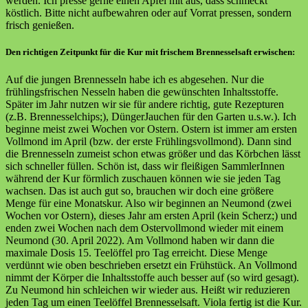
werden. Ich presse gerne einen Apfel mit aus, dass schmeckt
köstlich. Bitte nicht aufbewahren oder auf Vorrat pressen, sondern
frisch genießen.
Den richtigen Zeitpunkt für die Kur mit frischem Brennesselsaft erwischen:
Auf die jungen Brennesseln habe ich es abgesehen. Nur die
frühlingsfrischen Nesseln haben die gewünschten Inhaltsstoffe.
Später im Jahr nutzen wir sie für andere richtig, gute Rezepturen
(z.B. Brennesselchips;), DüngerJauchen für den Garten u.s.w.). Ich
beginne meist zwei Wochen vor Ostern. Ostern ist immer am ersten
Vollmond im April (bzw. der erste Frühlingsvollmond). Dann sind
die Brennesseln zumeist schon etwas größer und das Körbchen lässt
sich schneller füllen. Schön ist, dass wir fleißigen SammlerInnen
während der Kur förmlich zuschauen können wie sie jeden Tag
wachsen. Das ist auch gut so, brauchen wir doch eine größere
Menge für eine Monatskur. Also wir beginnen an Neumond (zwei
Wochen vor Ostern), dieses Jahr am ersten April (kein Scherz;) und
enden zwei Wochen nach dem Ostervollmond wieder mit einem
Neumond (30. April 2022). Am Vollmond haben wir dann die
maximale Dosis 15. Teelöffel pro Tag erreicht. Diese Menge
verdünnt wie oben beschrieben ersetzt ein Frühstück. An Vollmond
nimmt der Körper die Inhaltsstoffe auch besser auf (so wird gesagt).
Zu Neumond hin schleichen wir wieder aus. Heißt wir reduzieren
jeden Tag um einen Teelöffel Brennesselsaft. Viola fertig ist die Kur.