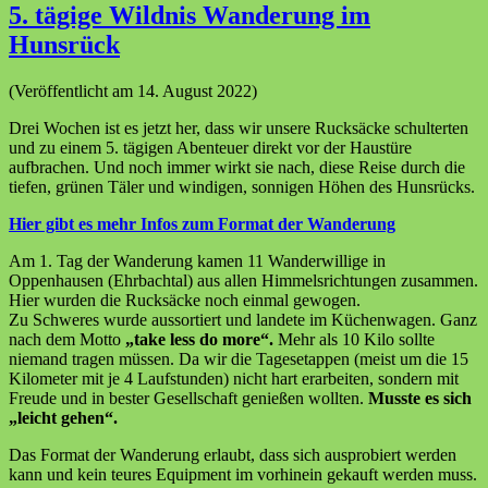
5. tägige Wildnis Wanderung im
Hunsrück
(Veröffentlicht am 14. August 2022)
Drei Wochen ist es jetzt her, dass wir unsere Rucksäcke schulterten
und zu einem 5. tägigen Abenteuer direkt vor der Haustüre
aufbrachen. Und noch immer wirkt sie nach, diese Reise durch die
tiefen, grünen Täler und windigen, sonnigen Höhen des Hunsrücks.
Hier gibt es mehr Infos zum Format der Wanderung
Am 1. Tag der Wanderung kamen 11 Wanderwillige in
Oppenhausen (Ehrbachtal) aus allen Himmelsrichtungen zusammen.
Hier wurden die Rucksäcke noch einmal gewogen.
Zu Schweres wurde aussortiert und landete im Küchenwagen. Ganz
nach dem Motto
„take less do more“.
Mehr als 10 Kilo sollte
niemand tragen müssen. Da wir die Tagesetappen (meist um die 15
Kilometer mit je 4 Laufstunden) nicht hart erarbeiten, sondern mit
Freude und in bester Gesellschaft genießen wollten.
Musste es sich
„leicht gehen“.
Das Format der Wanderung erlaubt, dass sich ausprobiert werden
kann und kein teures Equipment im vorhinein gekauft werden muss.