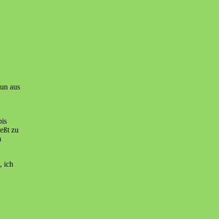
aun aus
bis
eßt zu
m
, ich