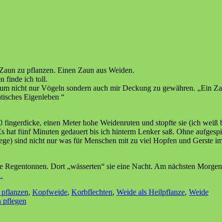
n Zaun zu pflanzen. Einen Zaun aus Weiden.
 finde ich toll.
nd um nicht nur Vögeln sondern auch mir Deckung zu gewähren. „Ein Z
atisches Eigenleben “
 fingerdicke, einen Meter hohe Weidenruten und stopfte sie (ich weiß 
 Es hat fünf Minuten gedauert bis ich hinterm Lenker saß. Ohne aufgespi
ege) sind nicht nur was für Menschen mit zu viel Hopfen und Gerste i
e Regentonnen. Dort „wässerten“ sie eine Nacht. Am nächsten Morgen
…
 pflanzen
,
Kopfweide
,
Korbflechten
,
Weide als Heilpflanze
,
Weide
 pflegen