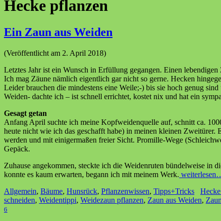
Hecke pflanzen
Ein Zaun aus Weiden
(Veröffentlicht am 2. April 2018)
Letztes Jahr ist ein Wunsch in Erfüllung gegangen. Einen lebendige
Ich mag Zäune nämlich eigentlich gar nicht so gerne. Hecken hingegen
Leider brauchen die mindestens eine Weile;-) bis sie hoch genug si
Weiden- dachte ich – ist schnell errichtet, kostet nix und hat ein symp
Gesagt getan
Anfang April suchte ich meine Kopfweidenquelle auf, schnitt ca. 1000
heute nicht wie ich das geschafft habe) in meinen kleinen Zweitürer.
werden und mit einigermaßen freier Sicht. Promille-Wege (Schleichw
Gepäck.
Zuhause angekommen, steckte ich die Weidenruten bündelweise in di
konnte es kaum erwarten, begann ich mit meinem Werk.
weiterlesen
Allgemein
,
Bäume
,
Hunsrück
,
Pflanzenwissen
,
Tipps+Tricks
Hecke
schneiden
,
Weidentippi
,
Weidezaun pflanzen
,
Zaun aus Weiden
,
Zaun
6