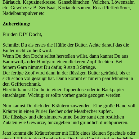
Bärlauch, Kapuzinerkresse, Gänseblümchen, Veilchen, Löwenzahn
etc. Gewürze z.B. Senfsaat, Koriandersamen, Rosa Pfefferkörner,
Nadelbaumpulver etc.
Zubereitung:
Für den DIY Docht,
Schmilzt Du als erstes die Hälfte der Butter. Achte darauf das die
Butter nicht zu heiß wird.
Wenn Du den Docht selbst herstellen willst, dann kannst Du aus
Baumwoll,- oder Hanfgarn einen dickeren Zopf flechten. Bei
feinem Garn nimmst Du dafür, 9 statt 3 Stränge.
Der fertige Zopf wird dann in der flüssigen Butter getränkt, bis er
sich schön vollgesaugt hat. Dann kommt er für ein paar Minuten in
den Gefrierschrank.
Hierfür kannst Du ihn in einer Tupperdose oder in Backpapier
einschlagen. Wichtig: er sollte vorher grade gezogen werden.
Nun kannst Du dich den Kräutern zuwenden. Eine große Hand voll
Kräuter in einen Pürier-Becher oder Messbecher zupfen.
Die flüssige- und die zimmerwarme Butter samt den restlichen
Zutaten wie Gewürze, hinzugeben und gründlich durchpürieren.
Jetzt kommt die Kräuterbutter mit Hilfe eines kleinen Spachtels oder
eines Löffels in den Pappbecher. Der harte Docht wird in der Mitte