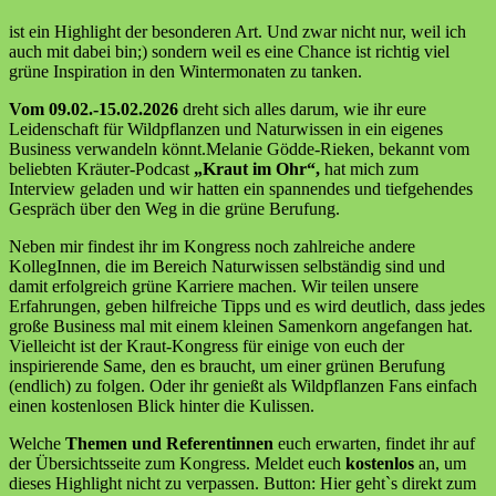
ist ein Highlight der besonderen Art. Und zwar nicht nur, weil ich
auch mit dabei bin;) sondern weil es eine Chance ist richtig viel
grüne Inspiration in den Wintermonaten zu tanken.
Vom 09.02.-15.02.2026
dreht sich alles darum, wie ihr eure
Leidenschaft für Wildpflanzen und Naturwissen in ein eigenes
Business verwandeln könnt.Melanie Gödde-Rieken, bekannt vom
beliebten Kräuter-Podcast
„Kraut im Ohr“,
hat mich zum
Interview geladen und wir hatten ein spannendes und tiefgehendes
Gespräch über den Weg in die grüne Berufung.
Neben mir findest ihr im Kongress noch zahlreiche andere
KollegInnen, die im Bereich Naturwissen selbständig sind und
damit erfolgreich grüne Karriere machen. Wir teilen unsere
Erfahrungen, geben hilfreiche Tipps und es wird deutlich, dass jedes
große Business mal mit einem kleinen Samenkorn angefangen hat.
Vielleicht ist der Kraut-Kongress für einige von euch der
inspirierende Same, den es braucht, um einer grünen Berufung
(endlich) zu folgen. Oder ihr genießt als Wildpflanzen Fans einfach
einen kostenlosen Blick hinter die Kulissen.
Welche
Themen und Referentinnen
euch erwarten, findet ihr auf
der Übersichtsseite zum Kongress. Meldet euch
kostenlos
an, um
dieses Highlight nicht zu verpassen. Button: Hier geht`s direkt zum