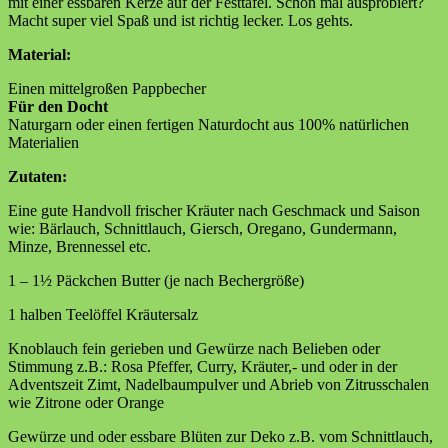
mit einer essbaren Kerze auf der Festtafel. Schon mal ausprobiert?
Macht super viel Spaß und ist richtig lecker. Los gehts.
Material:
Einen mittelgroßen Pappbecher
Für den Docht
Naturgarn oder einen fertigen Naturdocht aus 100% natürlichen
Materialien
Zutaten:
Eine gute Handvoll frischer Kräuter nach Geschmack und Saison
wie: Bärlauch, Schnittlauch, Giersch, Oregano, Gundermann,
Minze, Brennessel etc.
1 – 1½ Päckchen Butter (je nach Bechergröße)
1 halben Teelöffel Kräutersalz
Knoblauch fein gerieben und Gewürze nach Belieben oder
Stimmung z.B.: Rosa Pfeffer, Curry, Kräuter,- und oder in der
Adventszeit Zimt, Nadelbaumpulver und Abrieb von Zitrusschalen
wie Zitrone oder Orange
Gewürze und oder essbare Blüten zur Deko z.B. vom Schnittlauch,