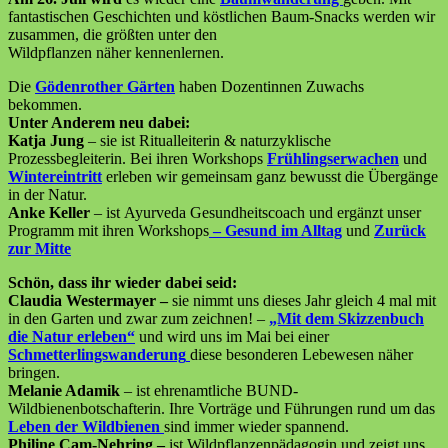
fantastischen Geschichten und köstlichen Baum-Snacks werden wir
zusammen, die größten unter den
Wildpflanzen näher kennenlernen.
Die
Gödenrother Gärten
haben Dozentinnen Zuwachs
bekommen.
Unter Anderem neu dabei:
Katja Jung
– sie ist Ritualleiterin & naturzyklische
Prozessbegleiterin. Bei ihren Workshops
Frühlingserwachen
und
Wintereintritt
erleben wir gemeinsam ganz bewusst die Übergänge
in der Natur.
Anke Keller
– ist Ayurveda Gesundheitscoach und ergänzt unser
Programm mit ihren Workshops
– Gesund im Alltag
und
Zurück
zur Mitte
Schön, dass ihr wieder dabei seid:
Claudia Westermayer –
sie nimmt uns dieses Jahr gleich 4 mal mit
in den Garten und zwar zum zeichnen! –
„Mit dem Skizzenbuch
die Natur erleben“
und wird uns im Mai bei einer
Schmetterlingswanderung
diese besonderen Lebewesen näher
bringen.
Melanie Adamik
– ist ehrenamtliche BUND-
Wildbienenbotschafterin. Ihre Vorträge und Führungen rund um das
Leben der Wildbienen
sind immer wieder spannend.
Philine Cam-Nehring –
ist Wildpflanzenpädagogin und zeigt uns