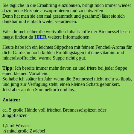
Sie tägliche in die Ernährung einzubauen, bringt mich immer wieder
dazu, neue Rezepte auszuprobieren und zu entwerfen.
Denn hat man sie erst mal gesammelt und gezähmt;) lässt sie sich
dankbar und einfach weiter verarbeiten.
Falls du mehr über die wertvollen Inhaltsstoffe der Brennessel lesen
magst findest du
HIER
weitere Informationen.
Heute habe ich ein leichtes Süppchen mit feinem Fenchel-Aroma für
dich. Garde an noch kühlen Frühlingstagen tut eine vitamin- und
mineralstoffreiche
​,
warme Suppe richtig gut.
Tipp:
Ich bereite immer mehr davon zu und friere bei jeder Suppe
einen kleinen Vorrat ein.
So habe ich später im Jahr, wenn die Brennessel nicht mehr so üppig
und jung zur Verfügung steht, einen kleinen Schatz gebunkert.
Jetzt aber an den Sammelkorb und los.
Zutaten:
ca. 5 große Hände voll frischen Brennesselspitzen oder
Jungpflanzen
1,5 ml Wasser
½ mittelgroße Zwiebel