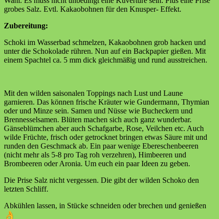
Wahl. Es muss nicht unbedingt eine Kuvertüre sein. Plus eine Prise
grobes Salz. Evtl. Kakaobohnen für den Knusper- Effekt.
Zubereitung:
Schoki im Wasserbad schmelzen, Kakaobohnen grob hacken und
unter die Schokolade rühren. Nun auf ein Backpapier gießen. Mit
einem Spachtel ca. 5 mm dick gleichmäßig und rund ausstreichen.
Mit den wilden saisonalen Toppings nach Lust und Laune
garnieren. Das können frische Kräuter wie Gundermann, Thymian
oder und Minze sein. Samen und Nüsse wie Bucheckern und
Brennesselsamen. Blüten machen sich auch ganz wunderbar.
Gänseblümchen aber auch Schafgarbe, Rose, Veilchen etc. Auch
wilde Früchte, frisch oder getrocknet bringen etwas Säure mit und
runden den Geschmack ab. Ein paar wenige Ebereschenbeeren
(nicht mehr als 5-8 pro Tag roh verzehren), Himbeeren und
Brombeeren oder Aronia. Um euch ein paar Ideen zu geben.
Die Prise Salz nicht vergessen. Die gibt der wilden Schoko den
letzten Schliff.
Abkühlen lassen, in Stücke schneiden oder brechen und genießen