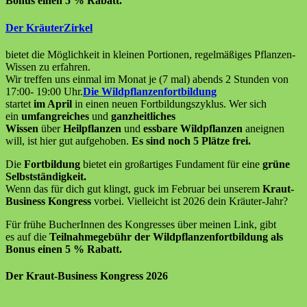
Bonus einen 5 % Rabatt.
Der KräuterZirkel
bietet die Möglichkeit in kleinen Portionen, regelmäßiges Pflanzen-
Wissen zu erfahren.
Wir treffen uns einmal im Monat je (7 mal) abends 2 Stunden von
17:00- 19:00 Uhr.
Die Wildpflanzenfortbildung
startet
im April
in einen neuen Fortbildungszyklus. Wer sich
ein
umfangreiches
und
ganzheitliches
Wissen
über
Heilpflanzen
und
essbare Wildpflanzen
aneignen
will, ist hier gut aufgehoben.
Es sind noch 5 Plätze frei.
Die
Fortbildung
bietet ein großartiges Fundament für eine
grüne
Selbstständigkeit.
Wenn das für dich gut klingt, guck im Februar bei unserem
Kraut-
Business Kongress
vorbei. Vielleicht ist 2026 dein Kräuter-Jahr?
Für frühe BucherInnen des Kongresses über meinen Link, gibt
es auf die
Teilnahmegebühr der Wildpflanzenfortbildung als
Bonus einen 5 % Rabatt.
Der Kraut-Business Kongress 2026