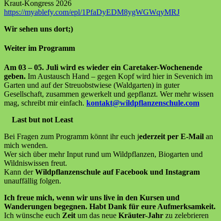
Kraut-Kongress 2026
https://myablefy.com/epl/1PfaDyEDM8ygWGWqyMRJ
Wir sehen uns dort;)
Weiter im Programm
Am 03 – 05. Juli wird es wieder ein Caretaker-Wochenende
geben.
Im Austausch Hand – gegen Kopf wird hier in Sevenich im
Garten und auf der Streuobstwiese (Waldgarten) in guter
Gesellschaft, zusammen gewerkelt und gepflanzt. Wer mehr wissen
mag, schreibt mir einfach.
kontakt@wildpflanzenschule.com
Last but not Least
Bei Fragen zum Programm könnt ihr euch j
ederzeit per E-Mail
an
mich wenden.
Wer sich über mehr Input rund um Wildpflanzen, Biogarten und
Wildniswissen freut.
Kann der
Wildpflanzenschule auf Facebook und Instagram
unauffällig folgen.
Ich freue mich, wenn wir uns live in den Kursen und
Wanderungen begegnen.
Habt Dank für eure Aufmerksamkeit.
Ich wünsche euch
Zeit
um das neue
Kräuter-Jahr
zu zelebrieren