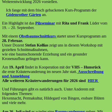
Weiterentwicklung 2026 vorstellen.
Ich fange mit dem frisch gebackenen Kurs-Programm der
Gödenrother Gärten
an.
Ein Highlight ist das
Pilzseminar
mit
Rita und Frank
Lüder vom
19. – 20. September.
Mit einem
Obstbaumschnittkurs
startet unser Kursprogramm am
28. Februar.
Unser Dozent
Stefan Kollias
zeigt uns in diesem Workshop mit
gezielten Schnittmaßnahmen,
wie eine baumschonende Erziehung und ein gesunder
Kronenaufbau gelingen kann.
Am
19. April
findet in Kooperation mit der
VHS – Hunsrück
die erste Kräuterwanderung im neuen Jahr statt.
Ausschreibung
und Anmeldung
Alle weiteren Kräuterwanderungen für 2026 sind
HIER
Und Führungen gibt es natürlich auch. Unter Anderem mit
folgenden Themen:
Hexennacht, Permakultur, Hildegard von Bingen, essbare Blüten
und viele mehr.
Am 26. Juli wird
es wieder eine
Baumwanderung
geben. Mit