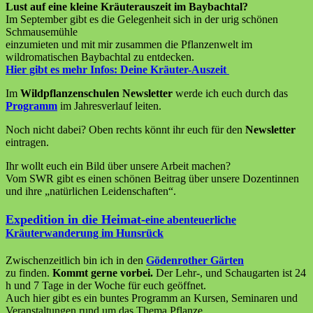
Lust auf eine kleine Kräuterauszeit im Baybachtal?
Im September gibt es die Gelegenheit sich in der urig schönen
Schmausemühle
einzumieten und mit mir zusammen die Pflanzenwelt im
wildromatischen Baybachtal zu entdecken.
Hier gibt es mehr Infos:
Deine Kräuter-Auszeit
Im
Wildpflanzenschulen Newsletter
werde ich euch durch das
Programm
im Jahresverlauf leiten.
Noch nicht dabei? Oben rechts könnt ihr euch für den
Newsletter
eintragen.
Ihr wollt euch ein Bild über unsere Arbeit machen?
Vom SWR gibt es einen schönen Beitrag über unsere Dozentinnen
und ihre „natürlichen Leidenschaften“.
Expedition in die Heimat-
eine abenteuerliche
Kräuterwanderung im Hunsrück
Zwischenzeitlich bin ich in den
Gödenrother Gärten
zu finden.
Kommt gerne vorbei.
Der Lehr-, und Schaugarten ist 24
h und 7 Tage in der Woche für euch geöffnet.
Auch hier gibt es ein buntes Programm an Kursen, Seminaren und
Veranstaltungen rund um das Thema Pflanze.